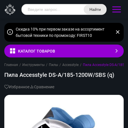
Найти
Скидка 10% при первом заказе на ассортимент
бытовой техники по промокоду: FIRST10
КАТАЛОГ ТОВАРОВ
Главная
/
Инструменты
/
Пилы
/
Accesstyle
/
Пила Accesstyle DS-A/185-
Пила Accesstyle DS-A/185-1200W/SBS (q)
Избранное
Сравнение