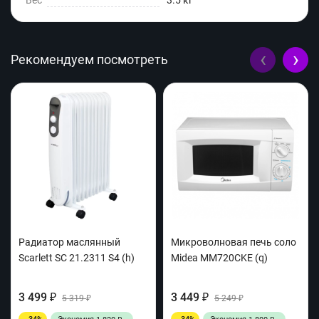
Вес
3.5 кг
‹
›
Рекомендуем посмотреть
Радиатор маслянный
Микроволновая печь соло
Scarlett SC 21.2311 S4 (h)
Midea MM720CKE (q)
3 499
3 449
₽
5 319
₽
5 249
₽
₽