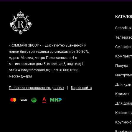
КАТАЛО
Scandilux
Телевизо
«ROMMANI GROUP» – Дискаунтер уцененной и
Смартфо
новой бытовой техники со скидками от 30-80%.
Компьюте
Адрес: Москва, метро Полежаевская, 4-я
магистральная дом 5, строение 5, подъезд 1,
Посуда
этаж 4 info@rommani.ru; +7 916 608 0288
Инструм
мессенджеры
Для кухн
|
Политика персональных данных
Карта сайта
Климат
Для дом
Красота 
Крупно-б
Braukma