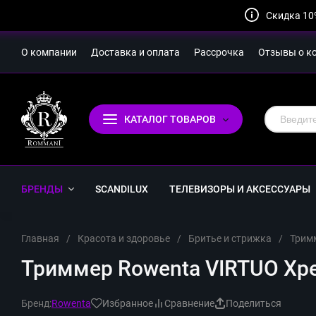
Скидка 10
О компании
Доставка и оплата
Рассрочка
Отзывы о к
КАТАЛОГ ТОВАРОВ
БРЕНДЫ
SCANDILUX
ТЕЛЕВИЗОРЫ И АКСЕССУАРЫ
Главная
/
Красота и здоровье
/
Бритье и стрижка
/
Трим
Триммер Rowenta VIRTUO Xpe
Бренд:
Rowenta
Избранное
Сравнение
Поделиться