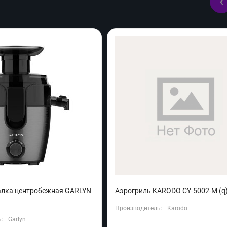
‹
лка центробежная GARLYN
Аэрогриль KARODO CY-5002-M (q
Производитель:
Karodo
:
Garlyn