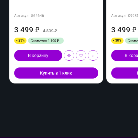
Артикул:
565646
Артикул:
0993
3 499
3 499
₽
₽
4 599
₽
- 23%
Экономия
- 30%
Экон
1 100
₽
В корзину
В кор
Купить в 1 клик