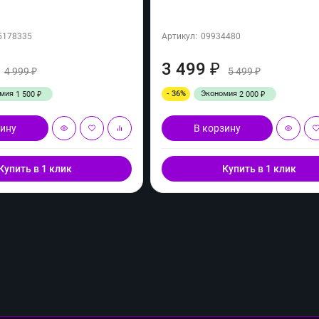
5178335
Артикул:
09934480
3 499
₽
4 999
5 499
₽
₽
омия
- 36%
Экономия
1 500
2 000
₽
₽
зину
В корзину
Купить в 1 клик
Купить в 1 клик