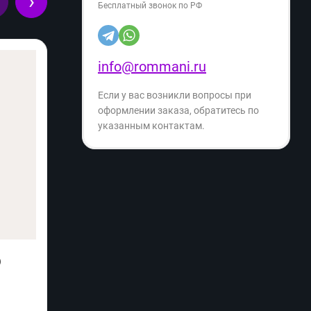
›
Бесплатный звонок по РФ
info@rommani.ru
Если у вас возникли вопросы при
оформлении заказа, обратитесь по
указанным контактам.
)
Радиатор маслянный Scarlett SC 21.2311
Тостер
S4 (h)
Произ
Производитель:
SCARLETT