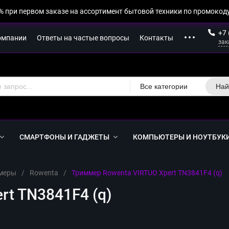
% при первом заказе на ассортимент бытовой техники по промокоду
+7 
омпании
Ответы на частые вопросы
Контакты
зак
Все категории
Най
СМАРТФОНЫ И ГАДЖЕТЫ
КОМПЬЮТЕРЫ И НОУТБУК
меры
/
Rowenta
/
Триммер Rowenta VIRTUO Xpert TN3841F4 (q)
rt TN3841F4 (q)