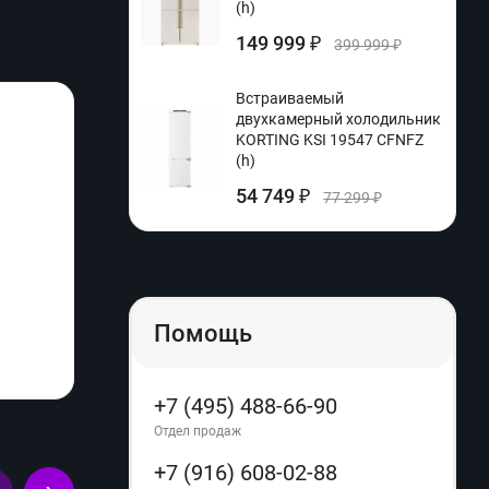
(h)
149 999
₽
399 999
₽
Встраиваемый
двухкамерный холодильник
KORTING KSI 19547 CFNFZ
(h)
54 749
₽
77 299
₽
Помощь
+7 (495) 488-66-90
Отдел продаж
+7 (916) 608-02-88