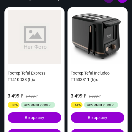
Тостер Tefal Express
Тостер Tefal Includeo
TT410D38 (h)x
TT533811 (h)x
3 499
3 499
₽
5 499
₽
5 999
₽
₽
- 36%
Экономия
- 41%
Экономия
2 000
2 500
₽
₽
В корзину
В корзину