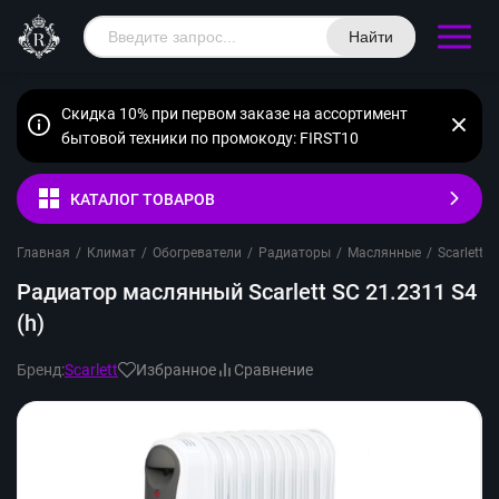
Найти
Скидка 10% при первом заказе на ассортимент
бытовой техники по промокоду: FIRST10
КАТАЛОГ ТОВАРОВ
Главная
/
Климат
/
Обогреватели
/
Радиаторы
/
Маслянные
/
Scarlett
/
Радиатор маслянный Scarlett SC 21.2311 S4
(h)
Бренд:
Scarlett
Избранное
Сравнение