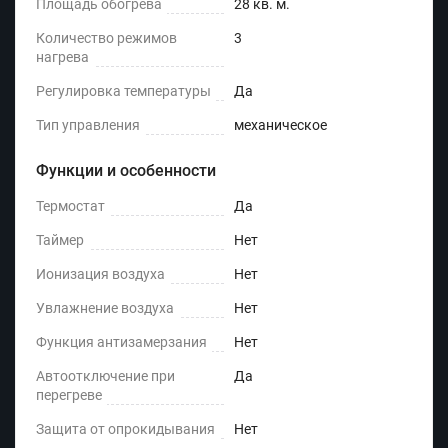
Площадь обогрева
28 кв. м.
Количество режимов
3
нагрева
Регулировка температуры
Да
Тип управления
механическое
Функции и особенности
Термостат
Да
Таймер
Нет
Ионизация воздуха
Нет
Увлажнение воздуха
Нет
Функция антизамерзания
Нет
Автоотключение при
Да
перегреве
Защита от опрокидывания
Нет