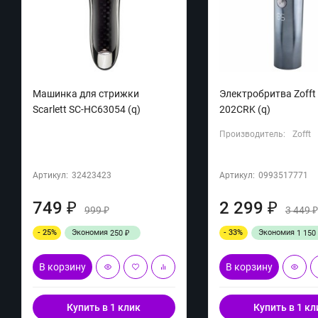
Машинка для стрижки
Электробритва Zofft 
Scarlett SC-HC63054 (q)
202CRK (q)
Производитель:
Zofft
Артикул:
32423423
Артикул:
0993517771
749
2 299
₽
₽
999
3 449
₽
- 25%
Экономия
- 33%
Экономия
250
1 150
₽
В корзину
В корзину
Купить в 1 клик
Купить в 1 кл