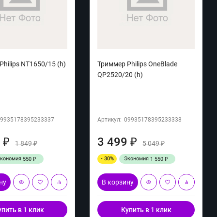
hilips NT1650/15 (h)
Триммер Philips OneBlade
QP2520/20 (h)
09935178395233337
Артикул:
09935178395233338
9
3 499
₽
₽
1 849
5 049
₽
₽
Экономия
- 30%
Экономия
550
1 550
₽
₽
ну
В корзину
упить в 1 клик
Купить в 1 клик