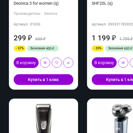
Deonica 3 for women (q)
SHF20L (q)
Производитель:
Deonica
Артикул:
01650
Артикул:
099351783952
299
1 199
₽
₽
699
1 799
₽
- 57%
Экономия
- 33%
Экономия
400
600
₽
₽
В корзину
В корзину
Купить в 1 клик
Купить в 1 кл