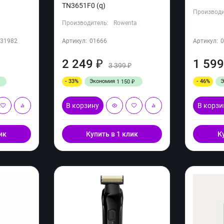
TN3651F0 (q)
Производи
Производитель:
Rowenta
31982
Артикул:
01666
Артикул:
2 249
1 59
₽
3 399
₽
₽
- 33%
Экономия
- 46%
1 150
₽
В корзину
В корзи
ик
Купить в 1 клик
К