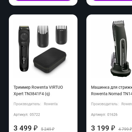
Триммер Rowenta VIRTUO
Машинка для стриж
Xpert TN3841F4 (q)
Rowenta Nomad TN14
Производитель:
Rowenta
Производитель:
Rowen
Артикул:
05722
Артикул:
01626
3 499
3 199
₽
₽
5 249
4 799
₽