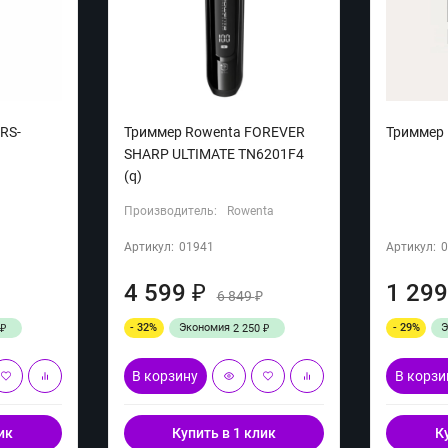
RS-
Триммер Rowenta FOREVER
Триммер P
SHARP ULTIMATE TN6201F4
(q)
Производитель:
Rowenta
Артикул:
01941
Артикул:
4 599
1 29
₽
6 849
₽
₽
- 32%
Экономия
- 29%
2 250
₽
₽
В корзину
В корзи
ик
Купить в 1 клик
К