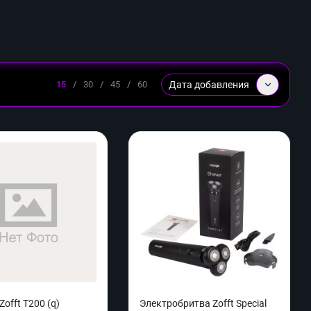
Дата добавления
15
/
30
/
45
/
60
offt T200 (q)
Электробритва Zofft Special