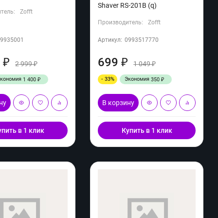
Shaver RS-201B (q)
тель:
Zofft
Производитель:
Zofft
09935001
Артикул:
0993517770
9
699
₽
₽
2 999
1 049
₽
₽
Экономия
- 33%
Экономия
1 400
350
₽
₽
ну
В корзину
упить в 1 клик
Купить в 1 клик