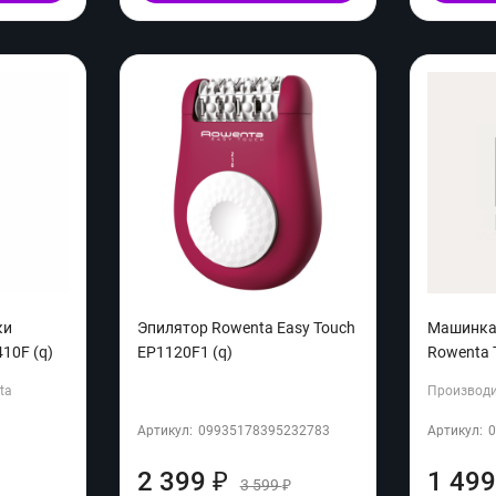
ки
Эпилятор Rowenta Easy Touch
Машинка
10F (q)
EP1120F1 (q)
Rowenta 
ta
Производи
Артикул:
09935178395232783
Артикул:
2 399
1 49
₽
3 599
₽
₽