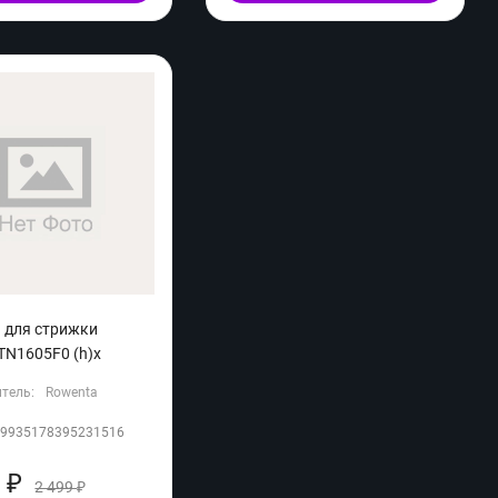
 для стрижки
TN1605F0 (h)x
тель:
Rowenta
09935178395231516
9
₽
2 499
₽