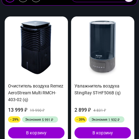
Очиститель воздуха Remez
Увлажнитель воздуха
AeroStream Multi RMCH-
StingRay ST-HF506B (q)
403-02 (q)
13 999
2 899
₽
19 990
₽
4 831
₽
₽
- 29%
Экономия
- 39%
Экономия
5 991
1 932
₽
₽
В корзину
В корзину