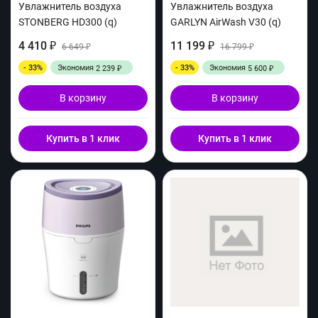
Увлажнитель воздуха
Увлажнитель воздуха
STONBERG HD300 (q)
GARLYN AirWash V30 (q)
4 410
11 199
₽
6 649
₽
16 799
₽
₽
- 33%
Экономия
- 33%
Экономия
2 239
5 600
₽
₽
В корзину
В корзину
Купить в 1 клик
Купить в 1 клик