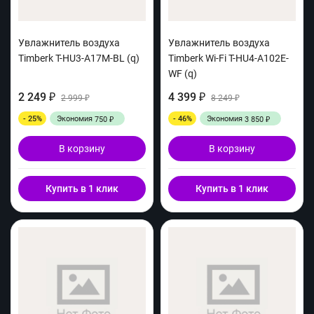
Увлажнитель воздуха
Увлажнитель воздуха
Timberk T-HU3-A17M-BL (q)
Timberk Wi-Fi T-HU4-A102E-
WF (q)
2 249
4 399
₽
2 999
₽
8 249
₽
₽
- 25%
Экономия
- 46%
Экономия
750
3 850
₽
₽
В корзину
В корзину
Купить в 1 клик
Купить в 1 клик