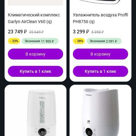
Климатический комплекс
Увлажнитель воздуха Proffi
Garlyn AirClean V60 (q)
PH8756 (q)
23 749
3 299
₽
35 649
₽
5 390
₽
₽
- 33%
Экономия
- 38%
Экономия
11 900
2 091
₽
₽
В корзину
В корзину
Купить в 1 клик
Купить в 1 клик