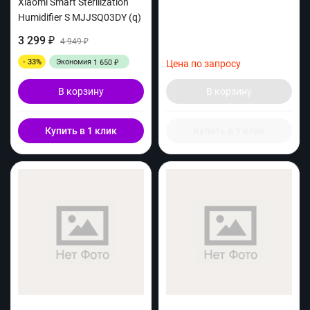
Xiaomi Smart Sterilization
Humidifier S MJJSQ03DY (q)
3 299
₽
4 949
₽
- 33%
Экономия
1 650
Цена по запросу
₽
В корзину
В корзину
Купить в 1 клик
Купить в 1 клик