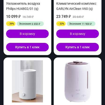
Увлажнитель воздуха
Климатический комплекс
Philips HU4802/01 (q)
GARLYN AirClean V60 (q)
10 099
23 749
₽
16 749
₽
35 649
₽
₽
- 39%
Экономия
- 33%
Экономия
6 650
11 900
₽
₽
В корзину
В корзину
Купить в 1 клик
Купить в 1 клик