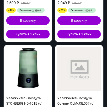
2 699
2 049
₽
5 049
₽
3 049
₽
₽
- 46%
Экономия
- 32%
Экономия
2 350
1 000
₽
₽
В корзину
В корзину
Купить в 1 клик
Купить в 1 клик
Увлажнитель воздуха
Увлажнитель воздуха
STONBERG HD-101B (q)
Oulemei OLM-JSL007 (q)