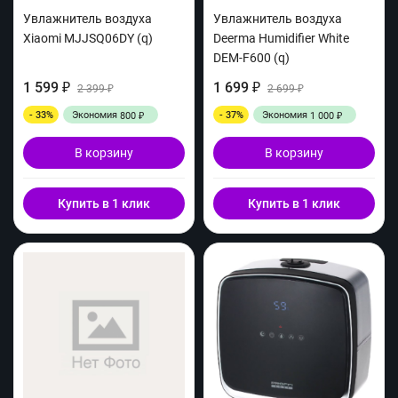
Увлажнитель воздуха
Увлажнитель воздуха
Xiaomi MJJSQ06DY (q)
Deerma Humidifier White
DEM-F600 (q)
1 599
1 699
₽
2 399
₽
2 699
₽
₽
- 33%
Экономия
- 37%
Экономия
800
1 000
₽
₽
В корзину
В корзину
Купить в 1 клик
Купить в 1 клик