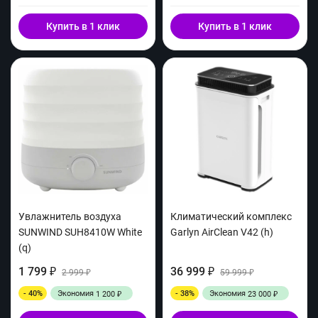
Купить в 1 клик
Купить в 1 клик
Увлажнитель воздуха
Климатический комплекс
SUNWIND SUH8410W White
Garlyn AirClean V42 (h)
(q)
1 799
36 999
₽
2 999
₽
59 999
₽
₽
- 40%
Экономия
- 38%
Экономия
1 200
23 000
₽
₽