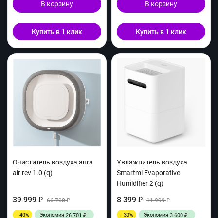
В корзину
В корзину
Купить в 1 клик
Купить в 1 клик
Очиститель воздуха aura
Увлажнитель воздуха
air rev 1.0 (q)
Smartmi Evaporative
Humidifier 2 (q)
39 999
8 399
₽
66 700
₽
11 999
₽
₽
- 40%
Экономия
- 30%
Экономия
26 701
3 600
₽
₽