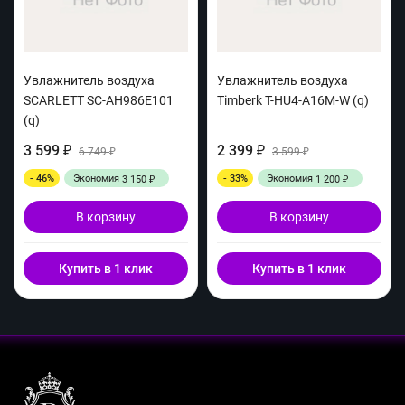
Увлажнитель воздуха
Увлажнитель воздуха
SCARLETT SC-AH986E101
Timberk T-HU4-A16M-W (q)
(q)
3 599
2 399
₽
6 749
₽
3 599
₽
₽
- 46%
Экономия
- 33%
Экономия
3 150
1 200
₽
₽
В корзину
В корзину
Купить в 1 клик
Купить в 1 клик