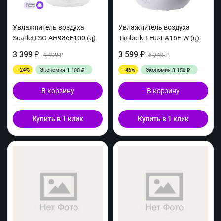
Увлажнитель воздуха
Увлажнитель воздуха
Scarlett SC-AH986E100 (q)
Timberk T-HU4-A16E-W (q)
3 399
3 599
₽
4 499
₽
6 749
₽
₽
- 24%
Экономия
- 46%
Экономия
1 100
3 150
₽
₽
В корзину
В корзину
Купить в 1 клик
Купить в 1 клик