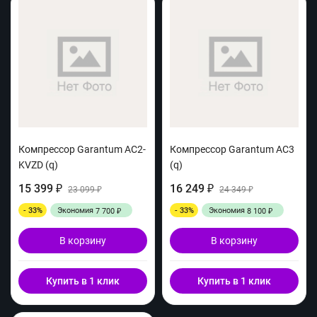
Компрессор Garantum AC2-
Компрессор Garantum AC3
KVZD (q)
(q)
15 399
16 249
₽
23 099
₽
24 349
₽
₽
- 33%
Экономия
- 33%
Экономия
7 700
8 100
₽
₽
В корзину
В корзину
Купить в 1 клик
Купить в 1 клик