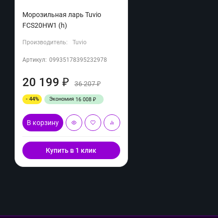
Морозильная ларь Tuvio
FCS20HW1 (h)
Производитель:
Tuvio
Артикул:
09935178395232978
20 199
₽
36 207
₽
- 44%
Экономия
16 008
₽
В корзину
Купить в 1 клик