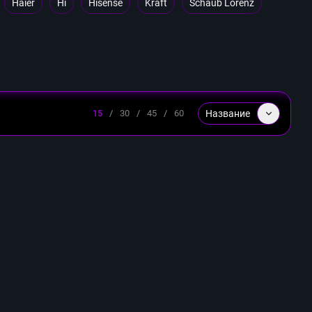
Haier
Hi
Hisense
Kraft
Schaub Lorenz
Название
15
/
30
/
45
/
60