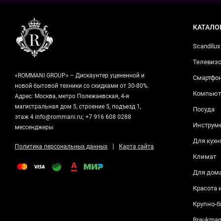
КАТАЛО
Scandilux
Телевизо
«ROMMANI GROUP» – Дискаунтер уцененной и
Смартфо
новой бытовой техники со скидками от 30-80%.
Компьюте
Адрес: Москва, метро Полежаевская, 4-я
магистральная дом 5, строение 5, подъезд 1,
Посуда
этаж 4 info@rommani.ru; +7 916 608 0288
Инструм
мессенджеры
Для кухн
|
Политика персональных данных
Карта сайта
Климат
Для дом
Красота 
Крупно-б
Braukma