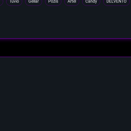
Tuvio
Gellar
Pozis
Artel
Candy
DELVENTO