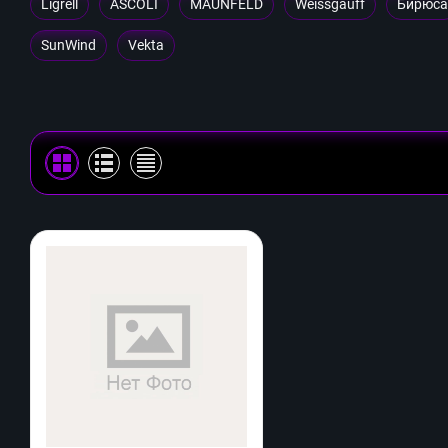
Ligrell
ASCOLI
MAUNFELD
Weissgauff
Бирюса
SunWind
Vekta