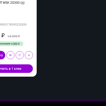
ff WSK 20300 (q)
09935178395232839
9
₽
14 399
₽
Экономия
4 800
₽
ну
упить в 1 клик