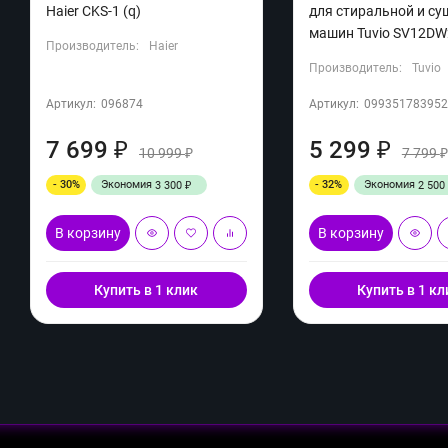
Haier CKS-1 (q)
для стиральной и с
машин Tuvio SV12DW2
Производитель:
Haier
Производитель:
Tuvio
Артикул:
096874
Артикул:
099351783952
7 699
5 299
₽
₽
10 999
7 799
₽
- 30%
Экономия
- 32%
Экономия
3 300
2 500
₽
В корзину
В корзину
Купить в 1 клик
Купить в 1 кл