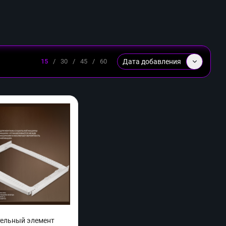
Дата добавления
15
/
30
/
45
/
60
тельный элемент