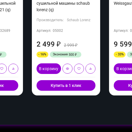
ушильной
сушильной машины sсhaub
Weissgau
1 (q)
lorenz (q)
Производитель:
Schaub Lorenz
32689
Артикул:
05002
Артикул:
2 499
9 59
₽
2 999
₽
₽
- 16%
Экономия
- 33%
500
₽
₽
В корзину
В корзи
ик
Купить в 1 клик
К