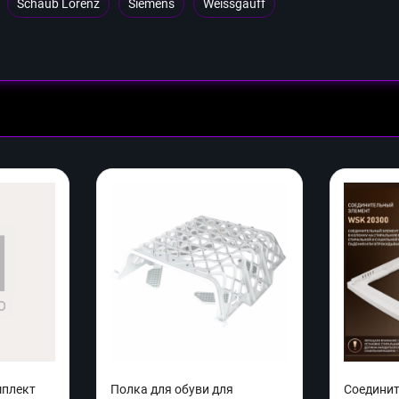
Schaub Lorenz
Siemens
Weissgauff
мплект
Полка для обуви для
Соедини