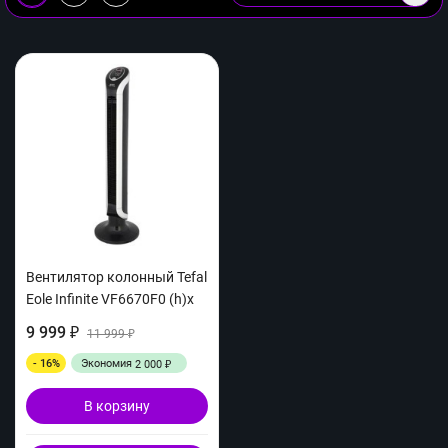
Вентилятор колонный Tefal
Eole Infinite VF6670F0 (h)x
9 999
₽
11 999
₽
- 16%
Экономия
2 000
₽
В корзину