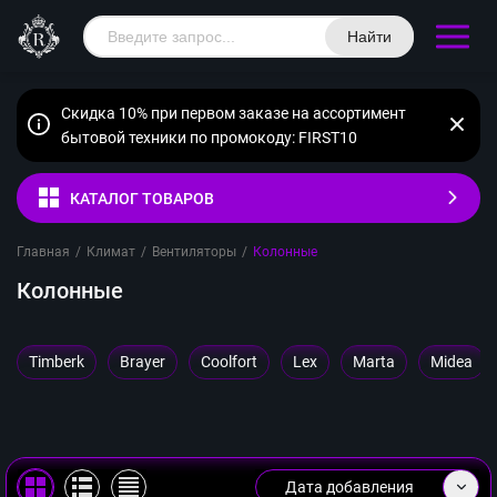
Найти
Скидка 10% при первом заказе на ассортимент
бытовой техники по промокоду: FIRST10
КАТАЛОГ ТОВАРОВ
Главная
/
Климат
/
Вентиляторы
/
Колонные
Колонные
Timberk
Brayer
Coolfort
Lex
Marta
Midea
Дата добавления