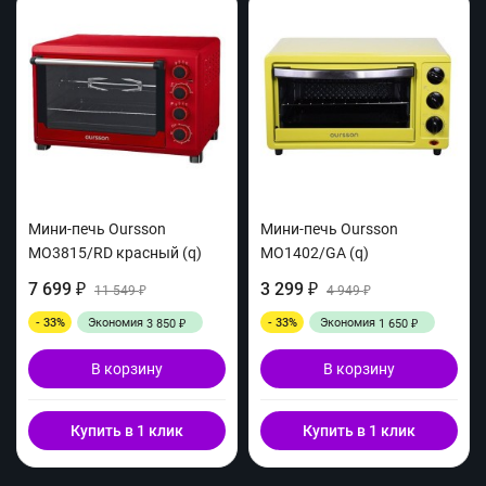
Мини-печь Oursson
Мини-печь Oursson
MO3815/RD красный (q)
MO1402/GA (q)
7 699
3 299
₽
11 549
₽
4 949
₽
₽
- 33%
Экономия
- 33%
Экономия
3 850
1 650
₽
₽
В корзину
В корзину
Купить в 1 клик
Купить в 1 клик