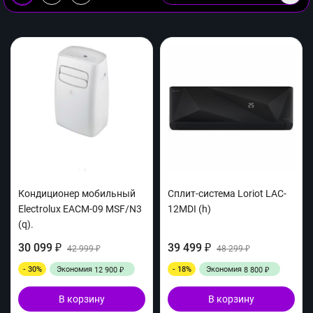
Кондиционер мобильный
Сплит-система Loriot LAC-
Electrolux EACM-09 MSF/N3
12MDI (h)
(q).
30 099
39 499
₽
42 999
₽
48 299
₽
₽
- 30%
Экономия
- 18%
Экономия
12 900
8 800
₽
₽
В корзину
В корзину