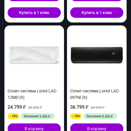
Купить в 1 клик
Купить в 1 клик
Сплит-система Loriot LAC-
Сплит-система Loriot LAC-
12MD (h)
09TNI (h)
24 799
36 799
₽
30 299
₽
44 999
₽
₽
- 18%
Экономия
- 18%
Экономия
5 500
8 200
₽
₽
В корзину
В корзину