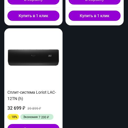
Купить в 1 клик
Купить в 1 клик
Сплит-система Loriot LAC-
12TN (h)
32 699
₽
39 899
₽
- 18%
Экономия
7 200
₽