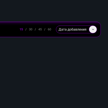
Дата добавления
15
/
30
/
45
/
60