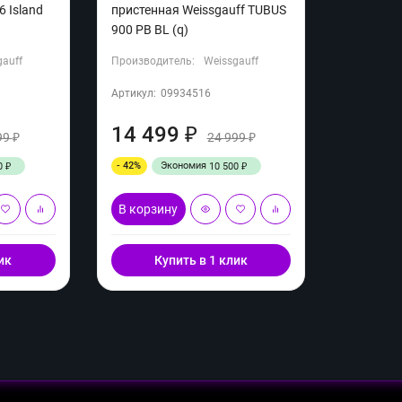
6 Island
пристенная Weissgauff TUBUS
900 PB BL (q)
gauff
Производитель:
Weissgauff
Артикул:
09934516
14 499
₽
99
24 999
₽
₽
- 42%
Экономия
0
10 500
₽
₽
В корзину
ик
Купить в 1 клик