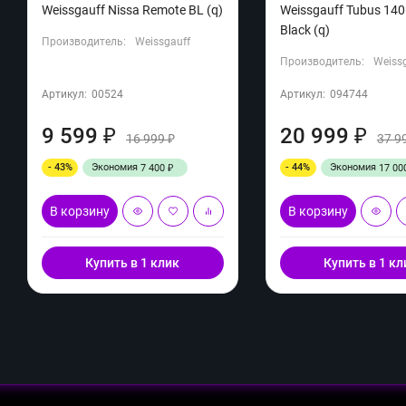
Weissgauff Nissa Remote BL (q)
Weissgauff Tubus 140
Black (q)
Производитель:
Weissgauff
Производитель:
Weiss
Артикул:
00524
Артикул:
094744
9 599
20 999
₽
₽
16 999
37 9
₽
- 43%
Экономия
- 44%
Экономия
7 400
17 00
₽
В корзину
В корзину
Купить в 1 клик
Купить в 1 кл