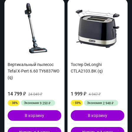
Вертикальный пылесос
Тостер DeLonghi
Tefal X-Pert 6.60 TY6837WO
CTLA2103.BK (q)
(q)
14 799
1 999
₽
24 049
₽
4 947
₽
₽
- 38%
Экономия
- 59%
Экономия
9 250
2 948
₽
₽
В корзину
В корзину