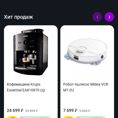
‹
›
Хит продаж
Кофемашина Krups
Робот-пылесос Midea VCR
Essential EA810870 (q)
M7 (h)
24 699
7 699
₽
39 599
₽
9 249
₽
₽