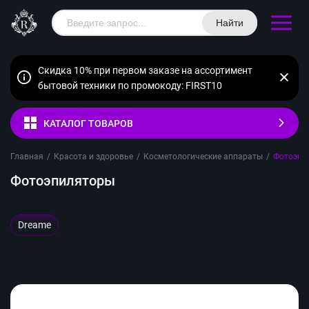
Найти
Скидка 10% при первом заказе на ассортимент
бытовой техники по промокоду: FIRST10
КАТАЛОГ ТОВАРОВ
Главная
/
Красота и здоровье
/
Косметологические аппараты
/
Фотоэпи
Фотоэпиляторы
Dreame