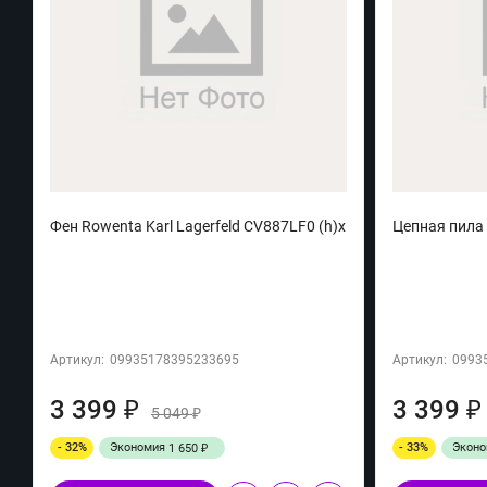
Фен Rowenta Karl Lagerfeld CV887LF0 (h)x
Цепная пила 
Артикул:
09935178395233695
Артикул:
0993
3 399
3 399
₽
₽
5 049
₽
- 32%
Экономия
- 33%
Экон
1 650
₽