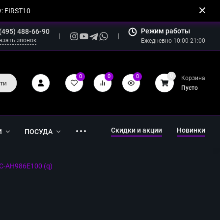
: FIRST10
Режим работы
(495) 488-66-90
азать звонок
Ежедневно 10:00-21:00
0
0
0
0
Корзина
ти
Пусто
Скидки и акции
Новинки
И
ПОСУДА
SC-AH986E100 (q)