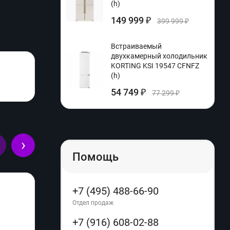
(h)
149 999
₽
399 999
₽
Встраиваемый
двухкамерный холодильник
KORTING KSI 19547 CFNFZ
(h)
54 749
₽
77 299
₽
›
Помощь
+7 (495) 488-66-90
Отдел продаж
+7 (916) 608-02-88