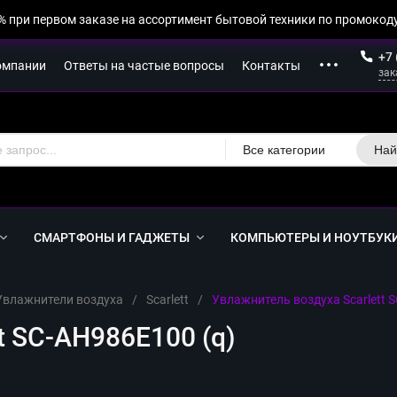
% при первом заказе на ассортимент бытовой техники по промокоду
+7 
омпании
Ответы на частые вопросы
Контакты
зак
Все категории
Най
СМАРТФОНЫ И ГАДЖЕТЫ
КОМПЬЮТЕРЫ И НОУТБУК
Увлажнители воздуха
/
Scarlett
/
Увлажнитель воздуха Scarlett 
t SC-AH986E100 (q)