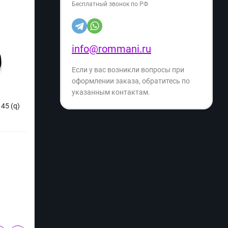
Бесплатный звонок по РФ
info@rommani.ru
Если у вас возникли вопросы при
оформлении заказа, обратитесь по
указанным контактам.
45 (q)
Конвектор электрический Weissgauff
Элект
WCHE 1000 (q)
(q)
Производитель:
Weissgauff
Произ
Артикул:
099351663
Артику
3 399
3 
₽
5 049
₽
- 32%
Экономия
- 38%
1 650
₽