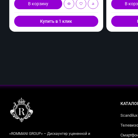
В корзину
В кор
Купить в 1 клик
КАТАЛО
Scandilux
Телевизо
«ROMMANI GROUP» – Дискаунтер уцененной и
Смартфо