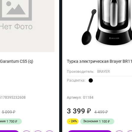
Garantum CS5 (q)
Турка электрическая Brayer BR11
Производитель:
BRAYER
Расцветка:
5178395232608
Артикул:
01184
3 399
₽
5 099
4 499
₽
₽
омия
- 24%
Экономия
1 700
1 100
₽
₽