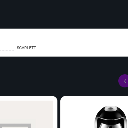
SCARLETT
‹