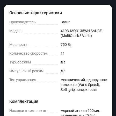
Основные характеристики
Производитель
Braun
Модель
4193‑MQ3135WH SAUCE
(MultiQuick 3 Vario)
Мощность
750 Вт
Количество скоростей
11
Турборежим
Да
Импульсный режим
Да
Тип управления
механический, одноручное
колесико (Vario Speed),
Soft‑grip поверхность
Комплектация
Насадки в комплекте
мерный стакан 600 мл;
измельчитель (0,5 л);