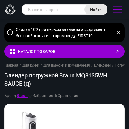
Найти
Скидка 10% при первом заказе на ассортимент
бытовой техники по промокоду: FIRST10
КАТАЛОГ ТОВАРОВ
Главная
/
Для кухни
/
Для нарезки и измельчения
/
Блендеры
/
Погруж
Блендер погружной Braun MQ3135WH
SAUCE (q)
Бренд:
Braun
Избранное
Сравнение