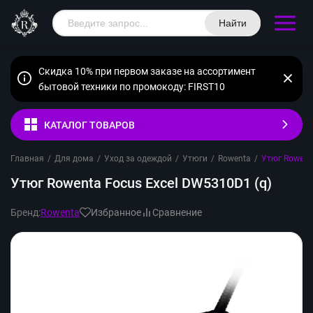
Найти
Скидка 10% при первом заказе на ассортимент
бытовой техники по промокоду: FIRST10
КАТАЛОГ ТОВАРОВ
Главная
/
Для дома
/
Уход за одеждой
/
Утюги
/
Rowenta
/
Утюг Rowent
Утюг Rowenta Focus Excel DW5310D1 (q)
Бренд:
Rowenta
Избранное
Сравнение