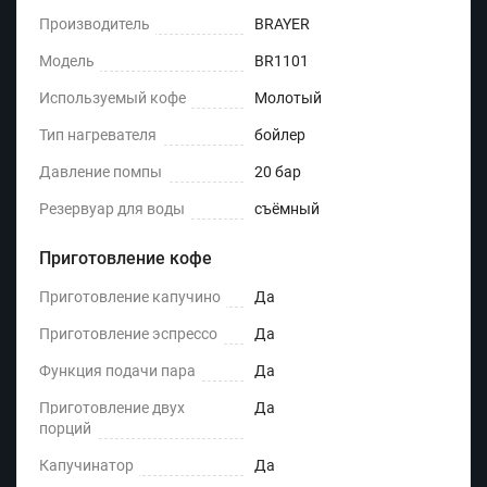
Производитель
BRAYER
Модель
BR1101
Используемый кофе
Молотый
Тип нагревателя
бойлер
Давление помпы
20 бар
Резервуар для воды
съёмный
Приготовление кофе
Приготовление капучино
Да
Приготовление эспрессо
Да
Функция подачи пара
Да
Приготовление двух
Да
порций
Капучинатор
Да