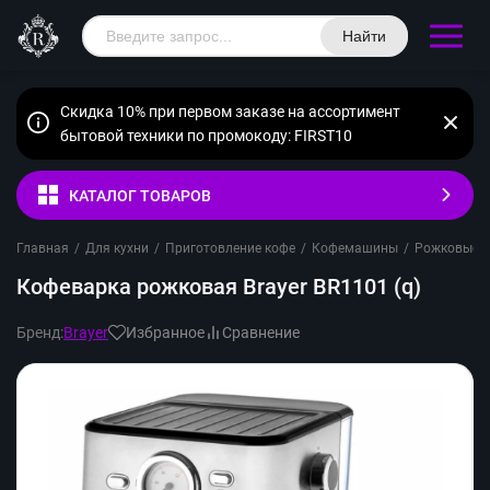
Найти
Скидка 10% при первом заказе на ассортимент
бытовой техники по промокоду: FIRST10
КАТАЛОГ ТОВАРОВ
Главная
/
Для кухни
/
Приготовление кофе
/
Кофемашины
/
Рожковые
/
Кофеварка рожковая Brayer BR1101 (q)
Бренд:
Brayer
Избранное
Сравнение