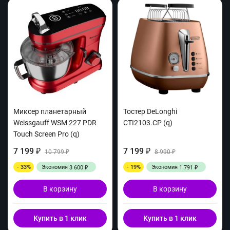
Миксер планетарный
Тостер DeLonghi
Weissgauff WSM 227 PDR
CTI2103.CP (q)
Touch Screen Pro (q)
7 199
7 199
₽
10 799
₽
8 990
₽
₽
- 33%
Экономия
- 19%
Экономия
3 600
1 791
₽
₽
В корзину
В корзину
Купить в 1 клик
Купить в 1 клик