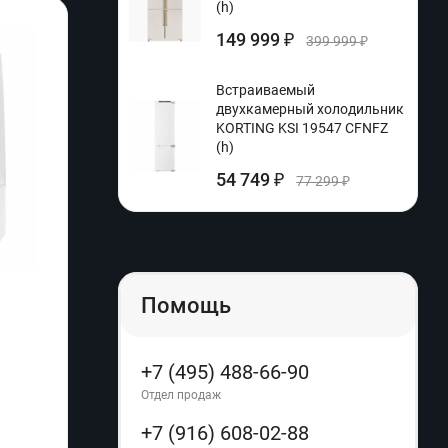
(h)
149 999
₽
399 999
₽
Встраиваемый
двухкамерный холодильник
KORTING KSI 19547 CFNFZ
(h)
54 749
₽
77 299
₽
Помощь
Инфракрасный обогреватель Timberk
Фен R
TCH A5 1500 (q)
+7 (495) 488-66-90
Производитель:
Timberk
Отдел продаж
Расцветка:
+7 (916) 608-02-88
Артикул:
01277
Артику