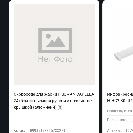
Cковорода для жарки FISSMAN CAPELLA
Инфракрасны
24x5см со съемной ручкой и стеклянной
H-HC2-30-UI6
крышкой (алюминий) (h)
Производитель
Расцветка:
Артикул:
09935178395233279
Артикул:
0127