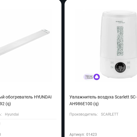
й обогреватель HYUNDAI
Увлажнитель воздуха Scarlett SC-
92 (q)
AH986E100 (q)
:
Hyundai
Производитель:
SCARLETT
3
Артикул:
01423