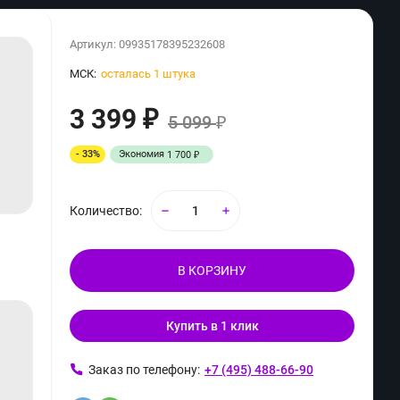
Артикул:
09935178395232608
МСК:
осталась 1 штука
3 399
₽
5 099
₽
- 33%
Экономия
1 700
₽
Количество:
В КОРЗИНУ
Купить в 1 клик
ь
Заказ по телефону:
+7 (495) 488-66-90