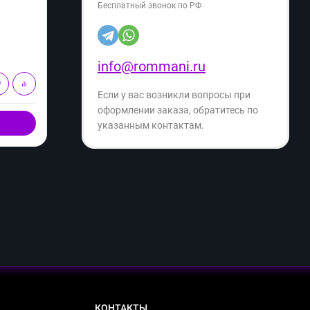
Бесплатный звонок по РФ
3 399
3 
₽
5 549
₽
- 38%
Экономия
- 32%
2 150
₽
info@rommani.ru
В корзину
Если у вас возникли вопросы при
оформлении заказа, обратитесь по
Купить в 1 клик
указанным контактам.
КОНТАКТЫ