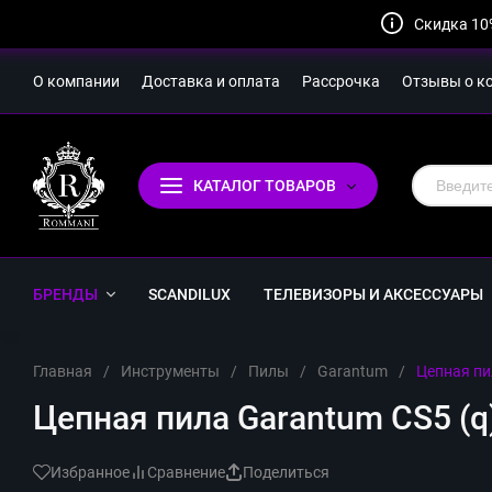
Скидка 10
О компании
Доставка и оплата
Рассрочка
Отзывы о к
КАТАЛОГ ТОВАРОВ
БРЕНДЫ
SCANDILUX
ТЕЛЕВИЗОРЫ И АКСЕССУАРЫ
Главная
/
Инструменты
/
Пилы
/
Garantum
/
Цепная пи
Цепная пила Garantum CS5 (q
Избранное
Сравнение
Поделиться