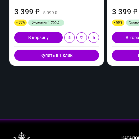
3 399
3 399
₽
₽
5 099
₽
- 33%
Экономия
- 50%
Экон
1 700
₽
В корзину
В кор
Купить в 1 клик
КАТАЛО