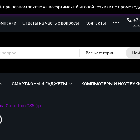
% при первом заказе на ассортимент бытовой техники по промокоду
+7 
омпании
Ответы на частые вопросы
Контакты
зак
Все категории
Най
СМАРТФОНЫ И ГАДЖЕТЫ
КОМПЬЮТЕРЫ И НОУТБУК
ла Garantum CS5 (q)
)