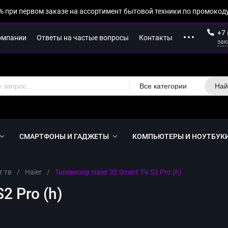
% при первом заказе на ассортимент бытовой техники по промокоду
+7 
омпании
Ответы на частые вопросы
Контакты
зак
Все категории
Най
СМАРТФОНЫ И ГАДЖЕТЫ
КОМПЬЮТЕРЫ И НОУТБУК
т тв
/
Haier
/
Телевизор Haier 32 Smart TV S2 Pro (h)
2 Pro (h)