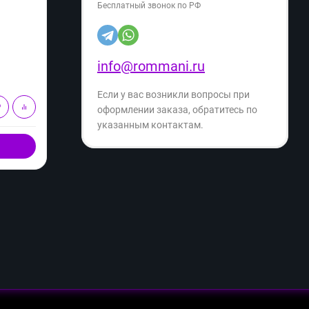
Бесплатный звонок по РФ
Артикул:
08711
Артику
12 849
12
₽
18 299
₽
info@rommani.ru
- 29%
Экономия
- 27%
5 450
₽
Если у вас возникли вопросы при
В корзину
оформлении заказа, обратитесь по
указанным контактам.
Купить в 1 клик