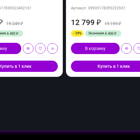
517839523402161
Артикул:
09935178395232937
12 799
₽
₽
19 249
19 199
₽
₽
омия
- 33%
Экономия
6 400
6 400
₽
₽
зину
В корзину
Купить в 1 клик
Купить в 1 клик