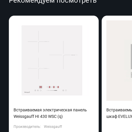
Рекомендуем посмотреть
Встраиваемая электрическая панель
Встраиваемы
Weissgauff HI 430 WSC (q)
шкаф EVELUX 
Производитель:
Weissgauff