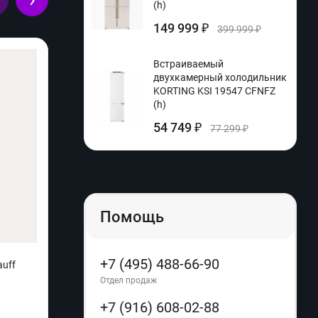
(h)
149 999
₽
399 999
₽
Встраиваемый
двухкамерный холодильник
KORTING KSI 19547 CFNFZ
(h)
54 749
₽
77 299
₽
Помощь
+7 (495) 488-66-90
auff
Кофеварка рожковая Vitek VT-1517 (q)
Телев
Отдел продаж
Производитель:
Vitek
+7 (916) 608-02-88
Расцветка: