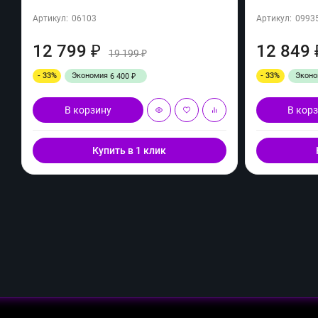
Артикул:
06103
Артикул:
0993
12 799
12 849
₽
19 199
₽
- 33%
Экономия
- 33%
Экон
6 400
₽
В корзину
В кор
Купить в 1 клик