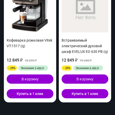
Кофеварка рожковая Vitek
Встраиваемый
VT-1517 (q)
электрический духовой
шкаф EVELUX EO 630 PB (q)
12 849
12 849
₽
18 299
₽
19 249
₽
₽
- 29%
Экономия
- 33%
Экономия
5 450
6 400
₽
₽
В корзину
В корзину
Купить в 1 клик
Купить в 1 клик