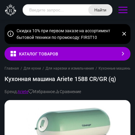
Найти
Скидка 10% при первом заказе на ассортимент
бытовой техники по промокоду: FIRST10
КАТАЛОГ ТОВАРОВ
Главная
/
Для кухни
/
Для нарезки и измельчения
/
Кухонные машины
/
Кухонная машина Ariete 1588 CR/GR (q)
Бренд:
Ariete
Избранное
Сравнение