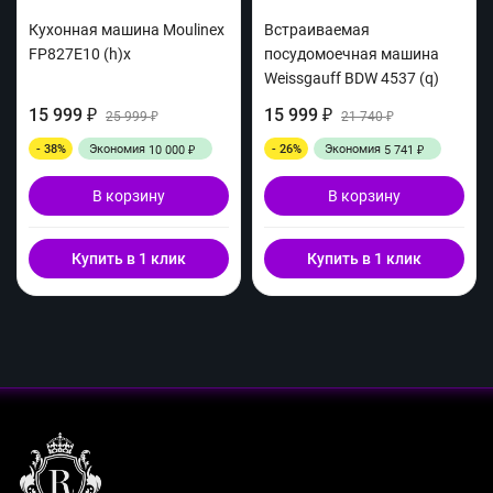
Кухонная машина Moulinex
Встраиваемая
FP827E10 (h)x
посудомоечная машина
Weissgauff BDW 4537 (q)
15 999
15 999
₽
25 999
₽
21 740
₽
₽
- 38%
Экономия
- 26%
Экономия
10 000
5 741
₽
₽
В корзину
В корзину
Купить в 1 клик
Купить в 1 клик