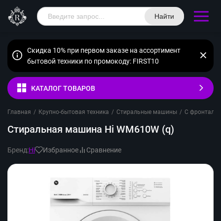
Найти
Скидка 10% при первом заказе на ассортимент
бытовой техники по промокоду: FIRST10
КАТАЛОГ ТОВАРОВ
Главная
/
Крупно-бытовая техника
/
Стиральные машины
/
С фронтальн
Стиральная машина Hi WM610W (q)
Бренд:
Hi
Избранное
Сравнение