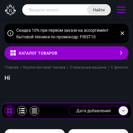
Найти
Скидка 10% при первом заказе на ассортимент
бытовой техники по промокоду: FIRST10
КАТАЛОГ ТОВАРОВ
Главная
/
Крупно-бытовая техника
/
Стиральные машины
/
С фронтальн
Hi
Дата добавления