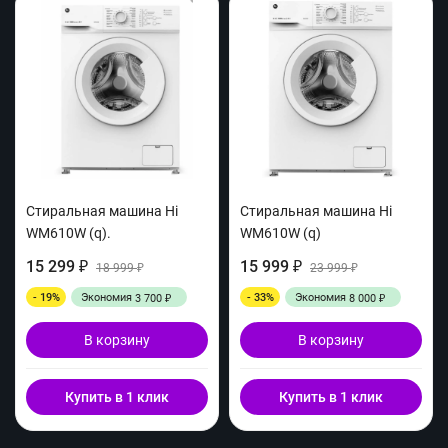
Стиральная машина Hi
Стиральная машина Hi
WM610W (q).
WM610W (q)
15 299
15 999
₽
18 999
₽
23 999
₽
₽
- 19%
Экономия
- 33%
Экономия
3 700
8 000
₽
₽
В корзину
В корзину
Купить в 1 клик
Купить в 1 клик