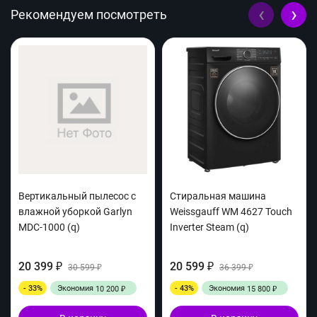
‹
›
Рекомендуем посмотреть
Вертикальный пылесос с
Cтиральная машина
влажной уборкой Garlyn
Weissgauff WM 4627 Touch
MDC-1000 (q)
Inverter Steam (q)
20 399
20 599
₽
30 599
₽
36 399
₽
₽
- 33%
Экономия
- 43%
Экономия
10 200
15 800
₽
₽