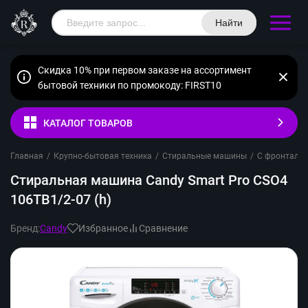
Найти
Скидка 10% при первом заказе на ассортимент
бытовой техники по промокоду: FIRST10
КАТАЛОГ ТОВАРОВ
Главная
/
Крупно-бытовая техника
/
Стиральные машины
/
С фронтальн
Стиральная машина Candy Smart Pro CSO4
106TB1/2-07 (h)
Бренд:
Candy
Избранное
Сравнение