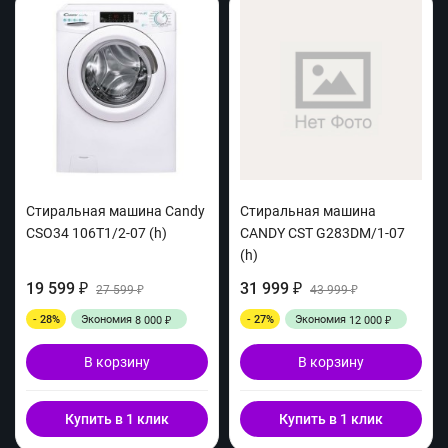
Стиральная машина Candy
Стиральная машина
CSO34 106T1/2-07 (h)
CANDY CST G283DM/1-07
(h)
19 599
31 999
₽
27 599
₽
43 999
₽
₽
- 28%
Экономия
- 27%
Экономия
8 000
12 000
₽
₽
В корзину
В корзину
Купить в 1 клик
Купить в 1 клик