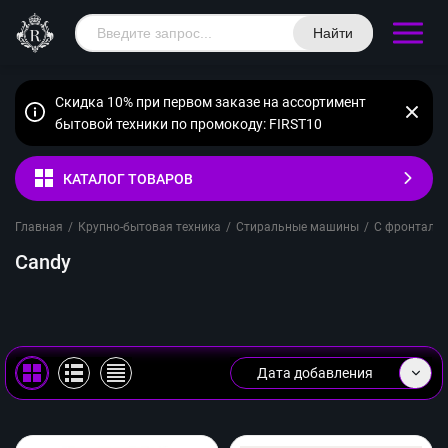
Найти
Скидка 10% при первом заказе на ассортимент
бытовой техники по промокоду: FIRST10
КАТАЛОГ ТОВАРОВ
Главная
/
Крупно-бытовая техника
/
Стиральные машины
/
С фронтальн
Candy
Дата добавления