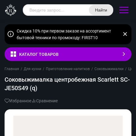
Найти
Скидка 10% при первом заказе на ассортимент
бытовой техники по промокоду: FIRST10
КАТАЛОГ ТОВАРОВ
Главная
/
Для кухни
/
Приготовление напитков
/
Соковыжималки
/
Цен
Соковыжималка центробежная Scarlett SC-
JE50S49 (q)
Избранное
Сравнение