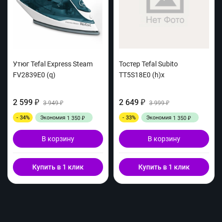
Утюг Tefal Express Steam
Тостер Tefal Subito
FV2839E0 (q)
TT5S18E0 (h)x
2 599
2 649
₽
3 949
₽
3 999
₽
₽
- 34%
Экономия
- 33%
Экономия
1 350
1 350
₽
₽
В корзину
В корзину
Купить в 1 клик
Купить в 1 клик