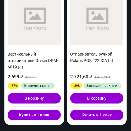
Вертикальный
Отпариватель ручной
отпариватель Orvica ORM-
Polaris PGS 2220CA (h)
6019 (q)
2 699
2 721,60
₽
4 299
₽
4 489,20
₽
₽
- 37%
Экономия
- 39%
Экономия
1 600
1 767,60
₽
₽
В корзину
В корзину
Купить в 1 клик
Купить в 1 клик