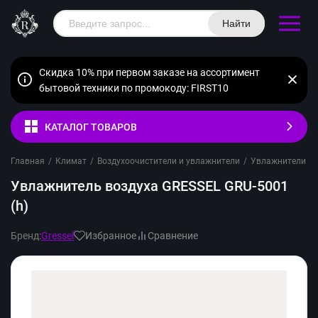
Найти
Скидка 10% при первом заказе на ассортимент
бытовой техники по промокоду: FIRST10
КАТАЛОГ ТОВАРОВ
Главная
/
Климат
/
Воздухоочистители и увлажнители
/
Увлажнители во
Увлажнитель воздуха GRESSEL GRU-5001
(h)
Бренд:
Gressel
Избранное
Сравнение