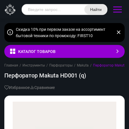
Найти
Скидка 10% при первом заказе на ассортимент
бытовой техники по промокоду: FIRST10
КАТАЛОГ ТОВАРОВ
Главная
/
Инструменты
/
Перфораторы
/
Makuta
/
Перфоратор Makuta H
Перфоратор Makuta HD001 (q)
Избранное
Сравнение