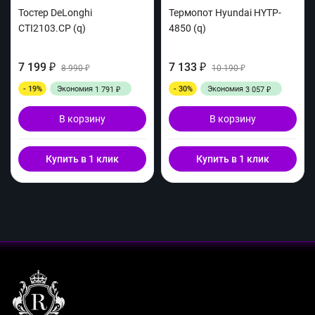
Тостер DeLonghi
Термопот Hyundai HYTP-
CTI2103.CP (q)
4850 (q)
7 199
7 133
₽
8 990
₽
10 190
₽
₽
- 19%
Экономия
- 30%
Экономия
1 791
3 057
₽
₽
В корзину
В корзину
Купить в 1 клик
Купить в 1 клик