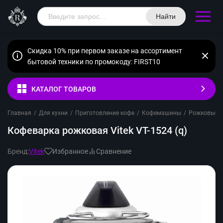
Найти
Скидка 10% при первом заказе на ассортимент
бытовой техники по промокоду: FIRST10
КАТАЛОГ ТОВАРОВ
Главная
/
Для кухни
/
Приготовление кофе
/
Кофемашины
/
Рожковые
/
Кофеварка рожковая Vitek VT-1524 (q)
Бренд:
Vitek
Избранное
Сравнение