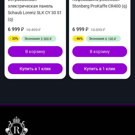
электрическая панель
Stonberg ProKaffe CR400 (q)
Schaub Lorenz SLK CY 30 S1
(q)
6 999
6 999
₽
10 499
₽
13 099
₽
₽
- 33%
Экономия
- 46%
Экономия
3 500
6 100
₽
₽
В корзину
В корзину
Купить в 1 клик
Купить в 1 клик