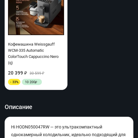
Кофемашина Weissgauff
WCM-335 Automatic
ColorTouch Cappuccino Nero
(q)
20 399
₽
30 599
₽
- 33%
10 200
₽
Описание
Hi HODN050047RW — это ультракомпактный
однокамерный холодильник, идеально подходящий для