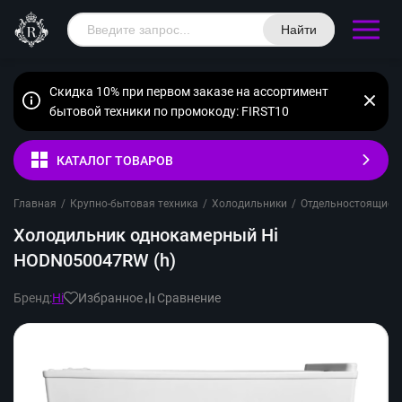
Найти
Скидка 10% при первом заказе на ассортимент
бытовой техники по промокоду: FIRST10
КАТАЛОГ ТОВАРОВ
Главная
/
Крупно-бытовая техника
/
Холодильники
/
Отдельностоящие
/
Холодильник однокамерный Hi
HODN050047RW (h)
Бренд:
Hi
Избранное
Сравнение