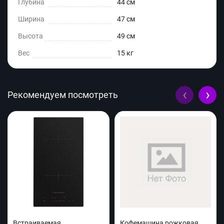
Глубина
44 см
Ширина
47 см
Высота
49 см
Вес
15 кг
‹
›
Рекомендуем посмотреть
Встраиваемая
Кофемашина рожковая