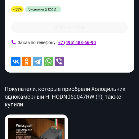
- 33%
Экономия
3 500
₽
Купить в 1 клик
Заказ по телефону:
+7 (495) 488-66-90
Покупатели, которые приобрели Холодильник
однокамерный Hi HODN050047RW (h), также
купили