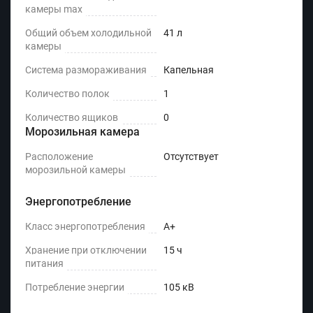
камеры max
Общий объем холодильной
41 л
камеры
Система размораживания
Капельная
Количество полок
1
Количество ящиков
0
Морозильная камера
Расположение
Отсутствует
морозильной камеры
Энергопотребление
Класс энергопотребления
A+
Хранение при отключении
15 ч
питания
Потребление энергии
105 кВ