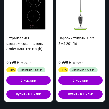
Встраиваемая
Пароочиститель Supra
электрическая панель
SMS-201 (h)
Simfer H30D12B100 (h)
6 999
6 999
₽
9 999
₽
8 499
₽
₽
- 30%
Экономия
- 17%
Экономия
3 000
1 500
₽
₽
В корзину
В корзину
Купить в 1 клик
Купить в 1 клик