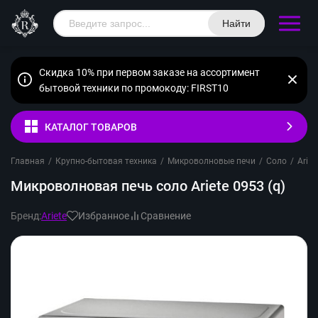
Найти
Скидка 10% при первом заказе на ассортимент
бытовой техники по промокоду: FIRST10
КАТАЛОГ ТОВАРОВ
Главная
/
Крупно-бытовая техника
/
Микроволновые печи
/
Соло
/
Ariet
Микроволновая печь соло Ariete 0953 (q)
Бренд:
Ariete
Избранное
Сравнение