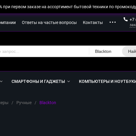
% при первом заказе на ассортимент бытовой техники по промокоду
+7 
омпании
Ответы на частые вопросы
Контакты
зак
Blackton
Най
СМАРТФОНЫ И ГАДЖЕТЫ
КОМПЬЮТЕРЫ И НОУТБУК
серы
/
Ручные
/
Blackton