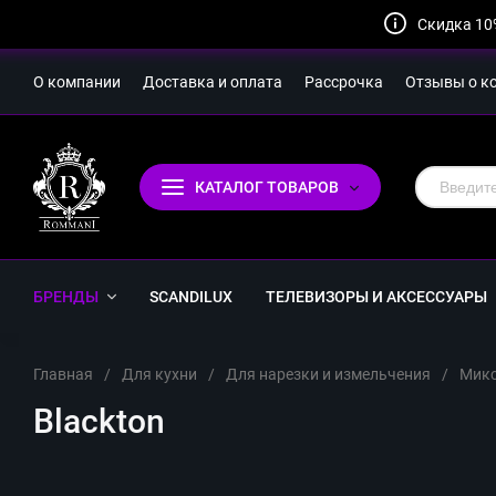
Скидка 10
О компании
Доставка и оплата
Рассрочка
Отзывы о к
КАТАЛОГ ТОВАРОВ
БРЕНДЫ
SCANDILUX
ТЕЛЕВИЗОРЫ И АКСЕССУАРЫ
Главная
/
Для кухни
/
Для нарезки и измельчения
/
Мик
Blackton