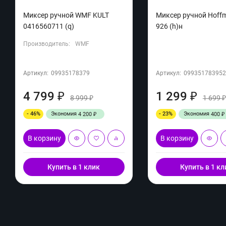
Миксер ручной WMF KULT
Миксер ручной Hoff
0416560711 (q)
926 (h)н
Производитель:
WMF
Артикул:
09935178379
Артикул:
099351783952
4 799
1 299
₽
₽
8 999
1 699
₽
- 46%
Экономия
- 23%
Экономия
4 200
400
₽
₽
В корзину
В корзину
Купить в 1 клик
Купить в 1 кл