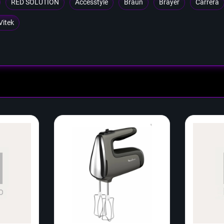
RED SOLUTION
Accesstyle
Braun
Brayer
Carrera
Vitek