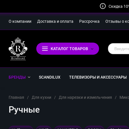
Скидка 10
О компании
Доставка и оплата
Рассрочка
Отзывы о к
КАТАЛОГ ТОВАРОВ
БРЕНДЫ
SCANDILUX
ТЕЛЕВИЗОРЫ И АКСЕССУАРЫ
Главная
/
Для кухни
/
Для нарезки и измельчения
/
Мик
Ручные