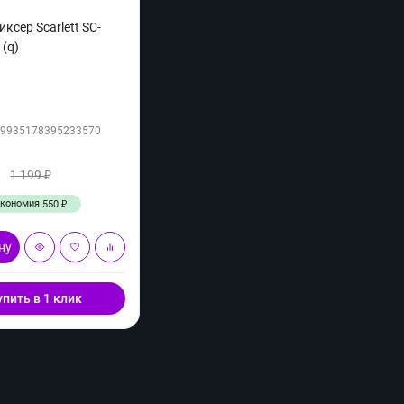
ксер Scarlett SC-
(q)
09935178395233570
₽
1 199
₽
Экономия
550
₽
ну
упить в 1 клик