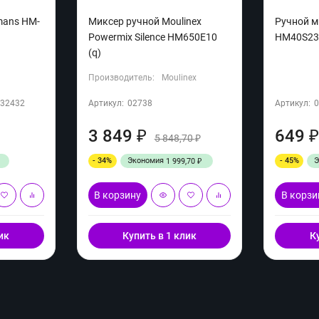
mans HM-
Миксер ручной Moulinex
Ручной ми
Powermix Silence HM650E10
HM40S23 
(q)
Производитель:
Moulinex
32432
Артикул:
02738
Артикул:
3 849
649
₽
5 848,70
₽
₽
- 34%
Экономия
- 45%
1 999,70
₽
В корзину
В корзи
ик
Купить в 1 клик
К