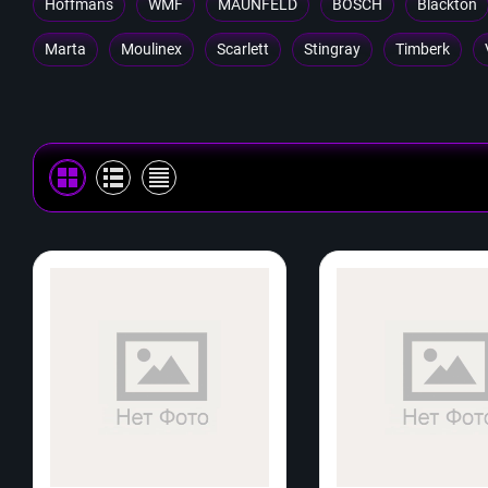
Hoffmans
WMF
MAUNFELD
BOSCH
Blackton
Marta
Moulinex
Scarlett
Stingray
Timberk