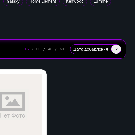
Galaxy
Home Element
Kenwood
Lumme
Дата добавления
15
/
30
/
45
/
60