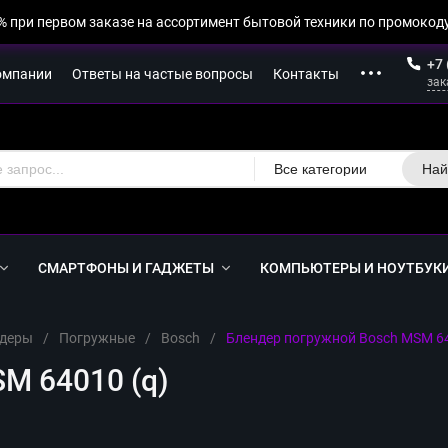
% при первом заказе на ассортимент бытовой техники по промокоду
+7 
омпании
Ответы на частые вопросы
Контакты
зак
Все категории
Най
СМАРТФОНЫ И ГАДЖЕТЫ
КОМПЬЮТЕРЫ И НОУТБУК
деры
/
Погружные
/
Bosch
/
Блендер погружной Bosch MSM 64
M 64010 (q)