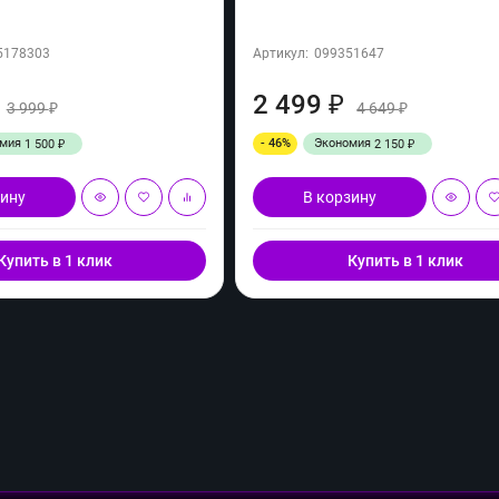
5178303
Артикул:
099351647
2 499
₽
3 999
4 649
₽
₽
омия
- 46%
Экономия
1 500
2 150
₽
₽
зину
В корзину
Купить в 1 клик
Купить в 1 клик