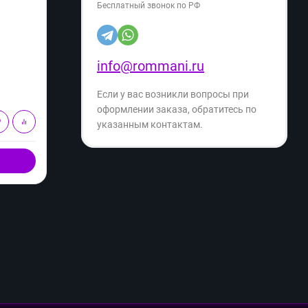
Бесплатный звонок по РФ
Артикул:
09935178360
Артику
2 499
2 
info@rommani.ru
₽
3 999
₽
- 37%
Экономия
- 28%
1 500
₽
Если у вас возникли вопросы при
оформлении заказа, обратитесь по
В корзину
указанным контактам.
Купить в 1 клик