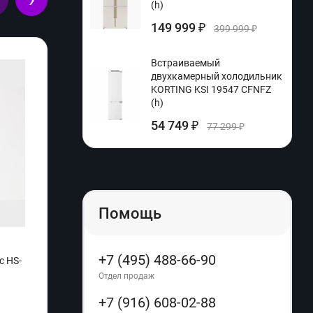
(h)
149 999
₽
399 999
₽
Встраиваемый
двухкамерный холодильник
KORTING KSI 19547 CFNFZ
(h)
54 749
₽
77 299
₽
Помощь
+7 (495) 488-66-90
c HS-
Кофеварка капельная Tefal HELIORA
Ручно
CM321832 (q)
1131B
Отдел продаж
+7 (916) 608-02-88
Производитель:
Tefal
Произ