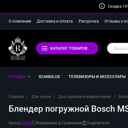
Скидка 10
О компании
Доставка и оплата
Рассрочка
Отзывы о к
КАТАЛОГ ТОВАРОВ
БРЕНДЫ
SCANDILUX
ТЕЛЕВИЗОРЫ И АКСЕССУАРЫ
Главная
/
Для кухни
/
Для нарезки и измельчения
/
Блен
Блендер погружной Bosch MS
Бренд:
Bosch
Избранное
Сравнение
Поделиться