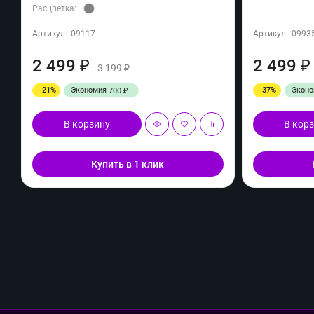
Расцветка:
Артикул:
09117
Артикул:
0993
2 499
2 499
₽
₽
3 199
₽
- 21%
Экономия
- 37%
Экон
700
₽
В корзину
В кор
Купить в 1 клик