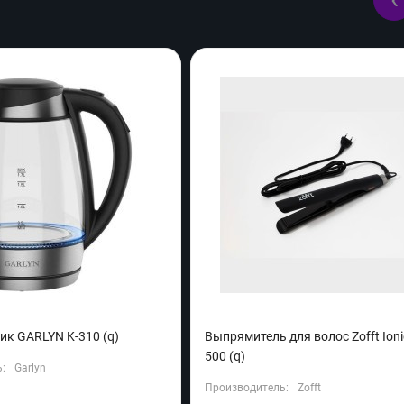
ик GARLYN K-310 (q)
Выпрямитель для волос Zofft Ioni
500 (q)
:
Garlyn
Производитель:
Zofft