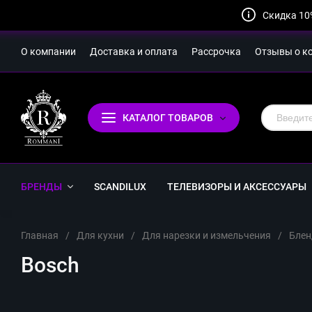
Скидка 10
О компании
Доставка и оплата
Рассрочка
Отзывы о к
КАТАЛОГ ТОВАРОВ
БРЕНДЫ
SCANDILUX
ТЕЛЕВИЗОРЫ И АКСЕССУАРЫ
Главная
/
Для кухни
/
Для нарезки и измельчения
/
Блен
Bosch