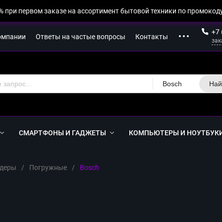
% при первом заказе на ассортимент бытовой техники по промокоду
+7 
омпании
Ответы на частые вопросы
Контакты
зак
Bosch
Най
СМАРТФОНЫ И ГАДЖЕТЫ
КОМПЬЮТЕРЫ И НОУТБУК
деры
/
Погружные
/
Bosch