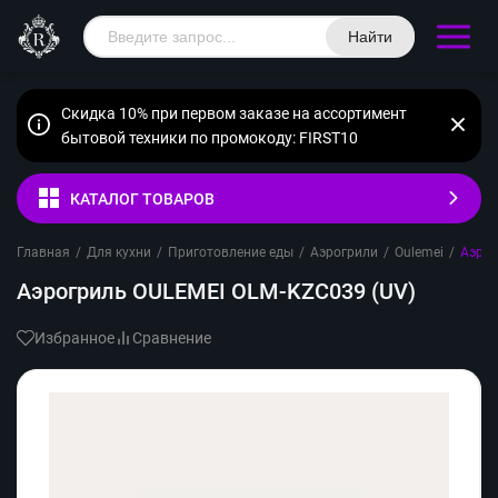
Найти
Скидка 10% при первом заказе на ассортимент
бытовой техники по промокоду: FIRST10
КАТАЛОГ ТОВАРОВ
Главная
/
Для кухни
/
Приготовление еды
/
Аэрогрили
/
Oulemei
/
Аэрог
Аэрогриль OULEMEI OLM-KZC039 (UV)
Избранное
Сравнение