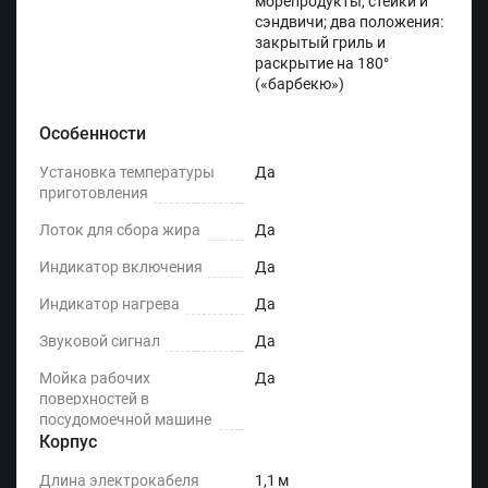
морепродукты, стейки и
сэндвичи; два положения:
закрытый гриль и
раскрытие на 180°
(«барбекю»)
Особенности
Установка температуры
Да
приготовления
Лоток для сбора жира
Да
Индикатор включения
Да
Индикатор нагрева
Да
Звуковой сигнал
Да
Мойка рабочих
Да
поверхностей в
посудомоечной машине
Корпус
Длина электрокабеля
1,1 м