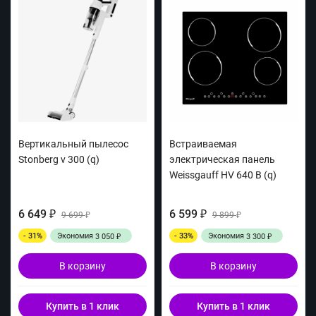
Вертикальный пылесос
Встраиваемая
Stonberg v 300 (q)
электрическая панель
Weissgauff HV 640 B (q)
6 649
6 599
₽
9 699
₽
9 899
₽
₽
- 31%
Экономия
- 33%
Экономия
3 050
3 300
₽
₽
В корзину
В корзину
Купить в 1 клик
Купить в 1 клик