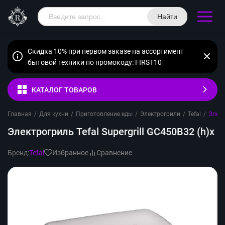
Найти
Скидка 10% при первом заказе на ассортимент
бытовой техники по промокоду: FIRST10
КАТАЛОГ ТОВАРОВ
Главная
/
Для кухни
/
Приготовление еды
/
Электрогрили
/
Tefal
/
Элект
Электрогриль Tefal Supergrill GC450B32 (h)x
Бренд:
Tefal
Избранное
Сравнение