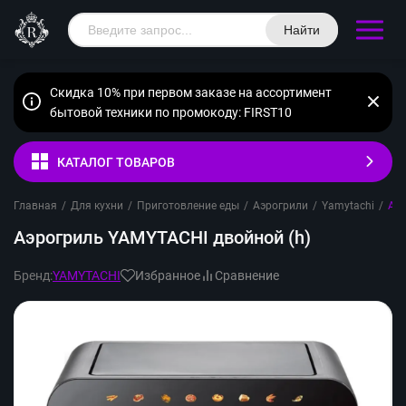
Найти
Скидка 10% при первом заказе на ассортимент
бытовой техники по промокоду: FIRST10
КАТАЛОГ ТОВАРОВ
Главная
/
Для кухни
/
Приготовление еды
/
Аэрогрили
/
Yamytachi
/
Аэр
Аэрогриль YAMYTACHI двойной (h)
Бренд:
YAMYTACHI
Избранное
Сравнение