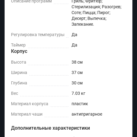
Описание программ
Гриль; Фритюр;
Стерилизация; Разогрев;
Соте; Пицца; Пирог;
Десерт; Выпечка;
Запекание.
Регулировка температуры
Да
Таймер
Да
Корпус
Высота
38 см
Ширина
37 см
Глубина
30 см
Вес
7.03 кг
Материал корпуса
пластик
Материал чаши
антипригарное
Дополнительные характеристики