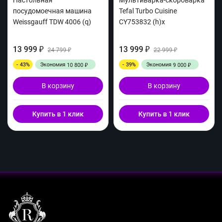
Настольная
Мультиварка-скороварка
посудомоечная машина
Tefal Turbo Cuisine
Weissgauff TDW 4006 (q)
CY753832 (h)x
13 999
13 999
₽
24 799
₽
22 999
₽
₽
- 43%
Экономия
- 39%
Экономия
10 800
9 000
₽
₽
В корзину
В корзину
Купить в 1 клик
Купить в 1 клик