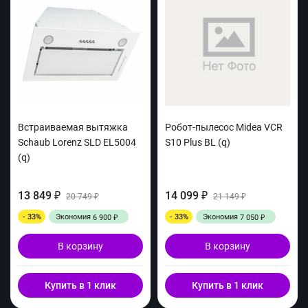
Встраиваемая вытяжка
Робот-пылесос Midea VCR
Schaub Lorenz SLD EL5004
S10 Plus BL (q)
(q)
13 849
14 099
₽
20 749
₽
21 149
₽
₽
- 33%
Экономия
- 33%
Экономия
6 900
7 050
₽
₽
В корзину
В корзину
Купить в 1 клик
Купить в 1 клик