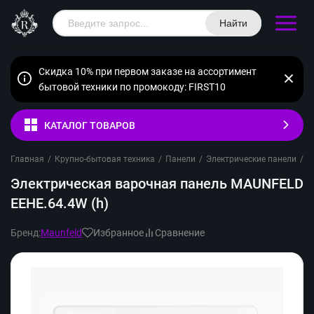
Найти
Скидка 10% при первом заказе на ассортимент
бытовой техники по промокоду: FIRST10
КАТАЛОГ ТОВАРОВ
Главная
/
Крупно-бытовая техника
/
Панели
/
Электрические панели
/
M
Электрическая варочная панель MAUNFELD
EEHE.64.4W (h)
Бренд:
Maunfeld
Избранное
Сравнение