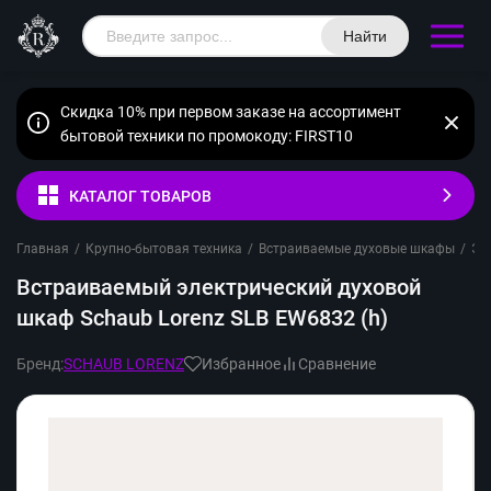
Найти
Скидка 10% при первом заказе на ассортимент
бытовой техники по промокоду: FIRST10
КАТАЛОГ ТОВАРОВ
Главная
/
Крупно-бытовая техника
/
Встраиваемые духовые шкафы
/
Эл
Встраиваемый электрический духовой
шкаф Schaub Lorenz SLB EW6832 (h)
Бренд:
SCHAUB LORENZ
Избранное
Сравнение