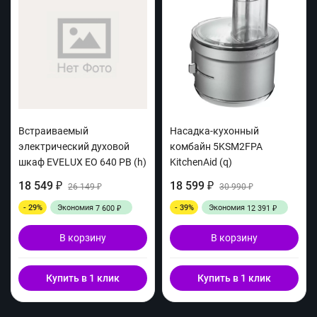
Встраиваемый
Насадка-кухонный
электрический духовой
комбайн 5KSM2FPA
шкаф EVELUX EO 640 PB (h)
KitchenAid (q)
18 549
18 599
₽
26 149
₽
30 990
₽
₽
- 29%
Экономия
- 39%
Экономия
7 600
12 391
₽
₽
В корзину
В корзину
Купить в 1 клик
Купить в 1 клик