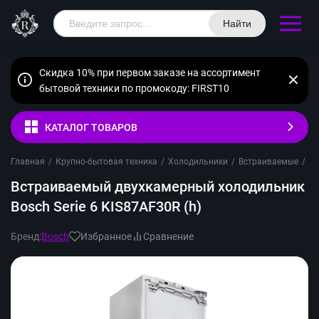
Найти
Скидка 10% при первом заказе на ассортимент
бытовой техники по промокоду: FIRST10
КАТАЛОГ ТОВАРОВ
Главная
/
Крупно-бытовая техника
/
Холодильники
/
Встраиваемые
/
Д
Встраиваемый двухкамерный холодильник
Bosch Serie 6 KIS87AF30R (h)
Бренд:
Bosch
Избранное
Сравнение