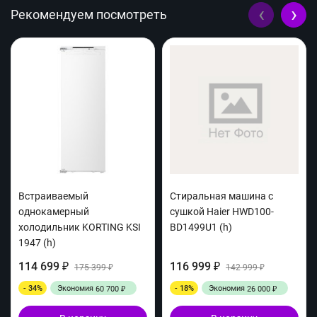
‹
›
Рекомендуем посмотреть
Встраиваемый
Стиральная машина с
однокамерный
сушкой Haier HWD100-
холодильник KORTING KSI
BD1499U1 (h)
1947 (h)
114 699
116 999
₽
175 399
₽
142 999
₽
₽
- 34%
Экономия
- 18%
Экономия
60 700
26 000
₽
₽