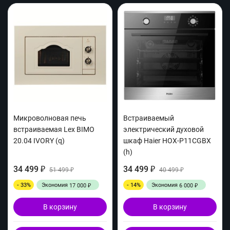
Микроволновая печь
Встраиваемый
встраиваемая Lex BIMO
электрический духовой
20.04 IVORY (q)
шкаф Haier HOX-P11CGBX
(h)
34 499
34 499
₽
51 499
₽
40 499
₽
₽
- 33%
Экономия
- 14%
Экономия
17 000
6 000
₽
₽
В корзину
В корзину