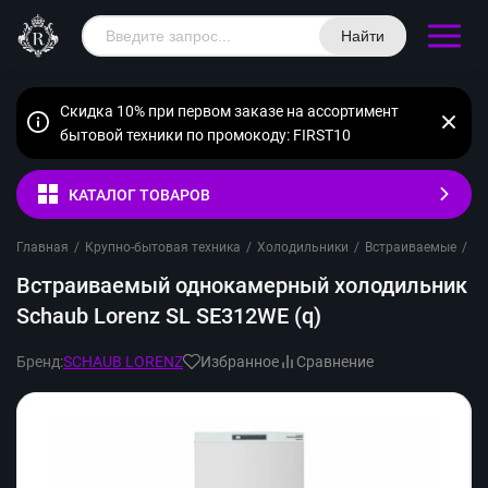
Найти
Скидка 10% при первом заказе на ассортимент
бытовой техники по промокоду: FIRST10
КАТАЛОГ ТОВАРОВ
Главная
/
Крупно-бытовая техника
/
Холодильники
/
Встраиваемые
/
О
Встраиваемый однокамерный холодильник
Schaub Lorenz SL SE312WE (q)
Бренд:
SCHAUB LORENZ
Избранное
Сравнение