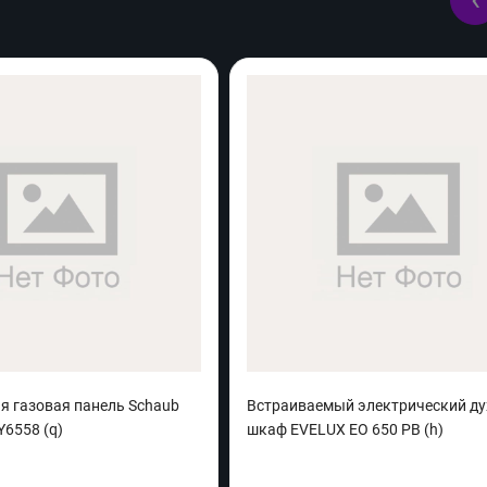
я газовая панель Schaub
Встраиваемый электрический д
Y6558 (q)
шкаф EVELUX EO 650 PB (h)