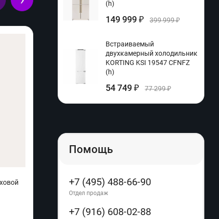
(h)
149 999
₽
399 999
₽
Встраиваемый
двухкамерный холодильник
KORTING KSI 19547 CFNFZ
(h)
54 749
₽
77 299
₽
Помощь
+7 (495) 488-66-90
уховой
Встраиваемый электрический духовой
Отдел
шкаф KORTING OKB 6071 CBX (q)
машин
Отдел продаж
+7 (916) 608-02-88
Произ