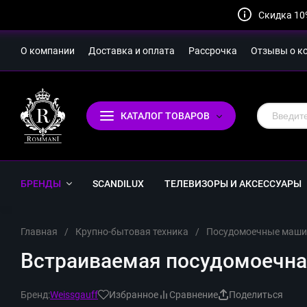
Скидка 10
О компании
Доставка и оплата
Рассрочка
Отзывы о к
КАТАЛОГ ТОВАРОВ
БРЕНДЫ
SCANDILUX
ТЕЛЕВИЗОРЫ И АКСЕССУАРЫ
Главная
/
Крупно-бытовая техника
/
Посудомоечные маш
Встраиваемая посудомоечная
Бренд:
Weissgauff
Избранное
Сравнение
Поделиться