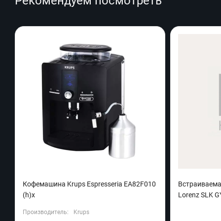
Рекомендуем посмотреть
Кофемашина Krups Espresseria EA82F010
Встраиваема
(h)x
Lorenz SLK G
Производитель:
Krups