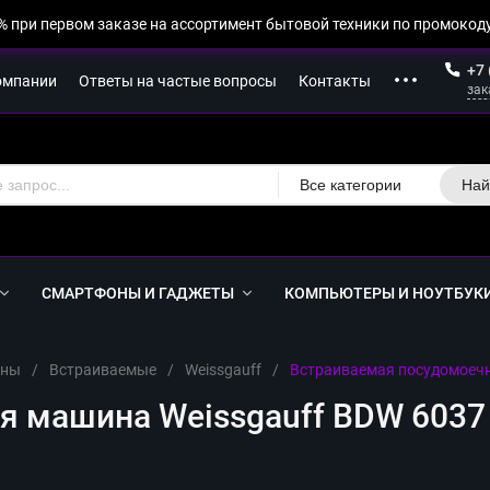
% при первом заказе на ассортимент бытовой техники по промокоду
+7 
омпании
Ответы на частые вопросы
Контакты
зак
Все категории
Най
СМАРТФОНЫ И ГАДЖЕТЫ
КОМПЬЮТЕРЫ И НОУТБУК
ины
/
Встраиваемые
/
Weissgauff
/
Встраиваемая посудомоечн
 машина Weissgauff BDW 6037 