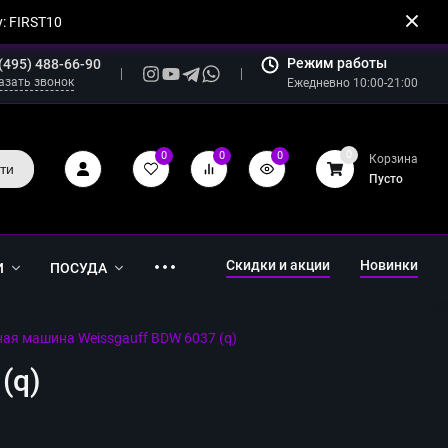
: FIRST10
Режим работы
(495) 488-66-90
азать звонок
Ежедневно 10:00-21:00
0
0
0
0
Корзина
ти
Пусто
Скидки и акции
Новинки
И
ПОСУДА
ая машина Weissgauff BDW 6037 (q)
(q)