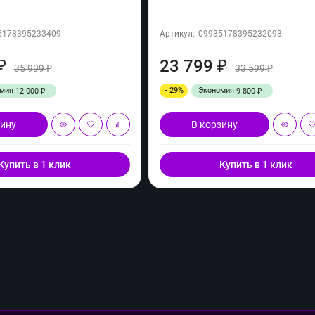
5178395233409
Артикул:
09935178395232093
23 799
₽
₽
35 999
33 599
₽
₽
омия
- 29%
Экономия
12 000
9 800
₽
₽
зину
В корзину
Купить в 1 клик
Купить в 1 клик