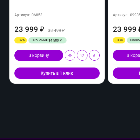
Артикул:
06853
Артикул:
0993
23 999
23 999
₽
38 499
₽
- 37%
Экономия
- 33%
Экон
14 500
₽
В корзину
В кор
Купить в 1 клик