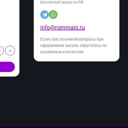
Бесплатный звонок по РФ
Артикул:
0993517839523402188
Артику
24 049
23
info@rommani.ru
₽
36 049
₽
- 33%
Экономия
- 40%
12 000
₽
Если у вас возникли вопросы при
оформлении заказа, обратитесь по
В корзину
указанным контактам.
Купить в 1 клик