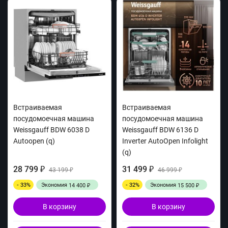
Встраиваемая
Встраиваемая
посудомоечная машина
посудомоечная машина
Weissgauff BDW 6038 D
Weissgauff BDW 6136 D
Autoopen (q)
Inverter AutoOpen Infolight
(q)
28 799
31 499
₽
43 199
₽
46 999
₽
₽
- 33%
Экономия
- 32%
Экономия
14 400
15 500
₽
₽
В корзину
В корзину