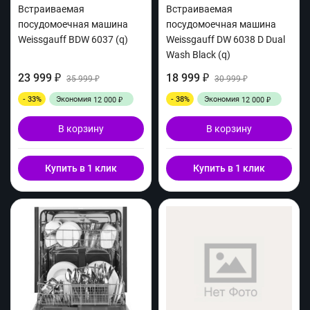
Встраиваемая
Встраиваемая
посудомоечная машина
посудомоечная машина
Weissgauff BDW 6037 (q)
Weissgauff DW 6038 D Dual
Wash Black (q)
23 999
18 999
₽
35 999
₽
30 999
₽
₽
- 33%
Экономия
- 38%
Экономия
12 000
12 000
₽
₽
В корзину
В корзину
Купить в 1 клик
Купить в 1 клик