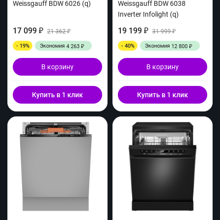
Weissgauff BDW 6026 (q)
Weissgauff BDW 6038
Inverter Infolight (q)
17 099
19 199
₽
21 362
₽
31 999
₽
₽
- 19%
Экономия
- 40%
Экономия
4 263
12 800
₽
₽
В корзину
В корзину
Купить в 1 клик
Купить в 1 клик