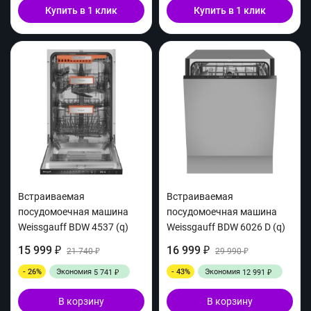
Купить в 1 клик
Купить в 1 клик
Встраиваемая
Встраиваемая
посудомоечная машина
посудомоечная машина
Weissgauff BDW 4537 (q)
Weissgauff BDW 6026 D (q)
15 999
16 999
₽
21 740
₽
29 990
₽
₽
- 26%
Экономия
- 43%
Экономия
5 741
12 991
₽
₽
В корзину
В корзину