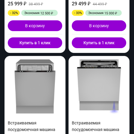
25 999
29 499
₽
38 499
₽
44 499
₽
₽
- 32%
Экономия
- 33%
Экономия
12 500
15 000
₽
₽
В корзину
В корзину
Купить в 1 клик
Купить в 1 клик
Встраиваемая
Встраиваемая
посудомоечная машина
посудомоечная машина