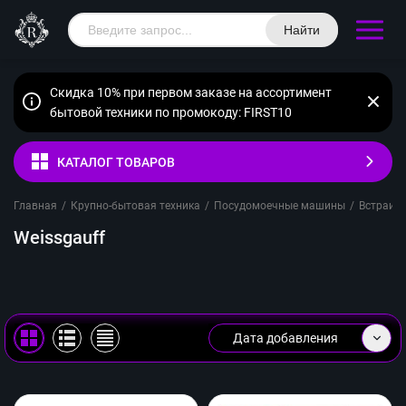
Найти
Скидка 10% при первом заказе на ассортимент
бытовой техники по промокоду: FIRST10
КАТАЛОГ ТОВАРОВ
Главная
/
Крупно-бытовая техника
/
Посудомоечные машины
/
Встраив
Weissgauff
Дата добавления