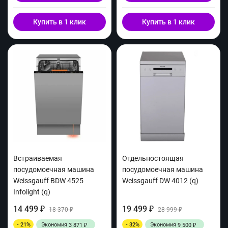
Купить в 1 клик
Купить в 1 клик
Встраиваемая
Отдельностоящая
посудомоечная машина
посудомоечная машина
Weissgauff BDW 4525
Weissgauff DW 4012 (q)
Infolight (q)
14 499
19 499
₽
18 370
₽
28 999
₽
₽
- 21%
Экономия
- 32%
Экономия
3 871
9 500
₽
₽