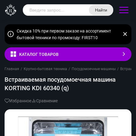
Найти
Скидка 10% при первом заказе на ассортимент
бытовой техники по промокоду: FIRST10
КАТАЛОГ ТОВАРОВ
Главная
/
Крупно-бытовая техника
/
Посудомоечные машины
/
Встраив
Встраиваемая посудомоечная машина
KORTING KDI 60340 (q)
Избранное
Сравнение