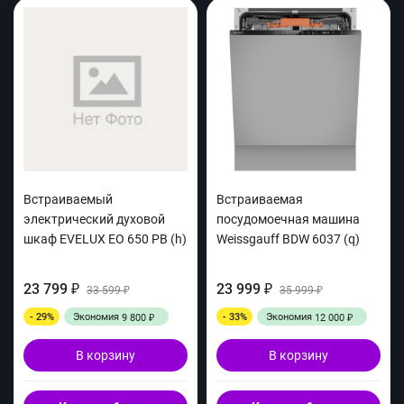
Встраиваемый
Встраиваемая
электрический духовой
посудомоечная машина
шкаф EVELUX EO 650 PB (h)
Weissgauff BDW 6037 (q)
23 799
23 999
₽
33 599
₽
35 999
₽
₽
- 29%
Экономия
- 33%
Экономия
9 800
12 000
₽
₽
В корзину
В корзину