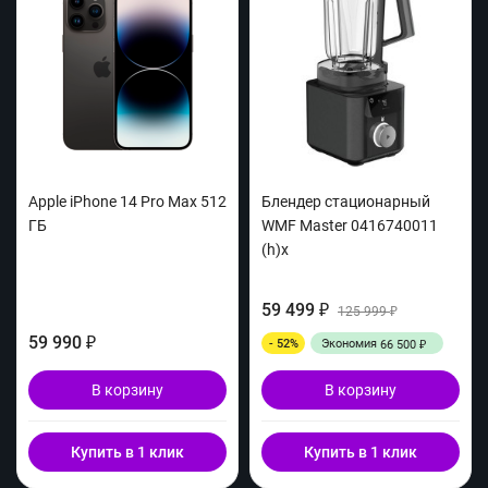
Apple iPhone 14 Pro Max 512
Блендер стационарный
ГБ
WMF Master 0416740011
(h)x
59 499
₽
125 999
₽
59 990
- 52%
Экономия
₽
66 500
₽
В корзину
В корзину
Купить в 1 клик
Купить в 1 клик