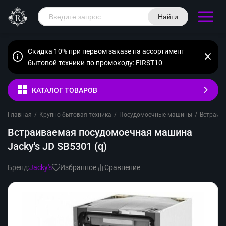
Найти
Скидка 10% при первом заказе на ассортимент
бытовой техники по промокоду: FIRST10
КАТАЛОГ ТОВАРОВ
Главная
/
Крупно-бытовая техника
/
Посудомоечные машины
/
Встраив
Встраиваемая посудомоечная машина
Jacky's JD SB5301 (q)
Бренд:
Jacky's
Избранное
Сравнение