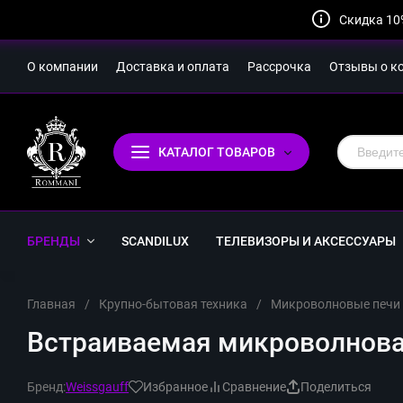
Скидка 10
О компании
Доставка и оплата
Рассрочка
Отзывы о к
КАТАЛОГ ТОВАРОВ
БРЕНДЫ
SCANDILUX
ТЕЛЕВИЗОРЫ И АКСЕССУАРЫ
Главная
/
Крупно-бытовая техника
/
Микроволновые печи
Встраиваемая микроволновая 
Бренд:
Weissgauff
Избранное
Сравнение
Поделиться