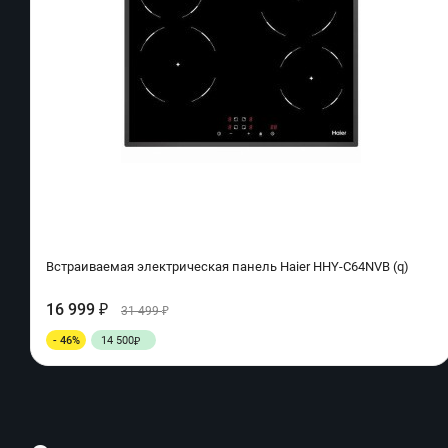
Встраиваемая электрическая панель Haier HHY-C64NVB (q)
16 999
₽
31 499
₽
- 46%
14 500
₽