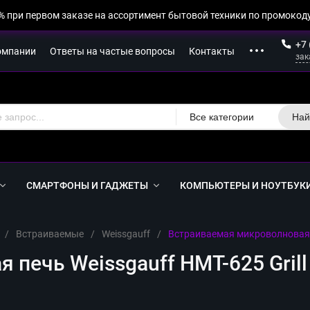
% при первом заказе на ассортимент бытовой техники по промокоду
+7 
омпании
Ответы на частые вопросы
Контакты
зак
Все категории
Най
СМАРТФОНЫ И ГАДЖЕТЫ
КОМПЬЮТЕРЫ И НОУТБУК
/
Встраиваемые
/
Weissgauff
/
Встраиваемая микроволновая пе
печь Weissgauff HMT-625 Grill 