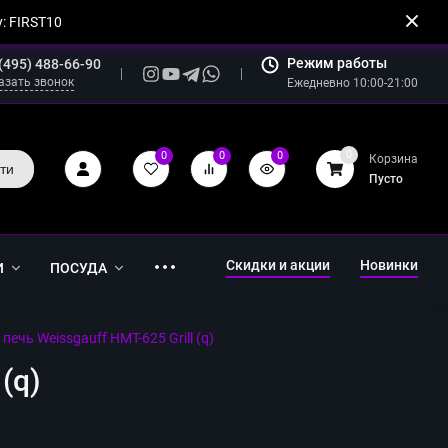
: FIRST10
Режим работы
(495) 488-66-90
азать звонок
Ежедневно 10:00-21:00
0
0
0
0
Корзина
ти
Пусто
Скидки и акции
Новинки
И
ПОСУДА
чь Weissgauff HMT-625 Grill (q)
(q)