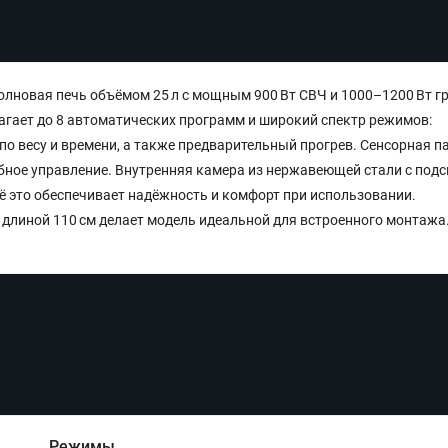
волновая печь объёмом 25 л с мощным 900 Вт СВЧ и 1000–1200 Вт г
гает до 8 автоматических программ и широкий спектр режимов:
о весу и времени, а также предварительный прогрев. Сенсорная па
ное управление. Внутренняя камера из нержавеющей стали с подс
сё это обеспечивает надёжность и комфорт при использовании.
 длиной 110 см делает модель идеальной для встроенного монтажа
Режимы