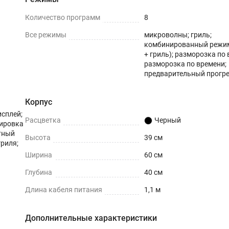
Количество программ
8
Все режимы
микроволны; гриль;
комбинированный режи
+ гриль); разморозка по 
разморозка по времени;
предварительный прогр
Корпус
исплей;
Расцветка
Черный
кировка
отный
Высота
39 см
гриля;
Ширина
60 см
Глубина
40 см
Длина кабеля питания
1,1 м
Дополнительные характеристики