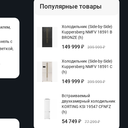
Популярные товары
Холодильник (Side-by-Side)
рилем,
Kuppersberg NMFV 18591 B
BRONZE (h)
нель с
149 999
₽
399 999
₽
веткой,
Холодильник (Side-by-Side)
.
Kuppersberg NMFV 18591 C
(h)
149 999
₽
399 999
₽
Встраиваемый
двухкамерный холодильник
KORTING KSI 19547 CFNFZ
(h)
54 749
₽
77 299
₽