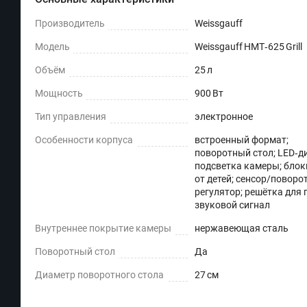
Производитель
Weissgauff
Модель
Weissgauff HMT‑625 Grill
Объём
25 л
Мощность
900 Вт
Тип управления
электронное
Особенности корпуса
встроенный формат;
поворотный стол; LED‑д
подсветка камеры; бло
от детей; сенсор/повор
регулятор; решётка для 
звуковой сигнал
Внутреннее покрытие камеры
нержавеющая сталь
Поворотный стол
Да
Диаметр поворотного стола
27 см