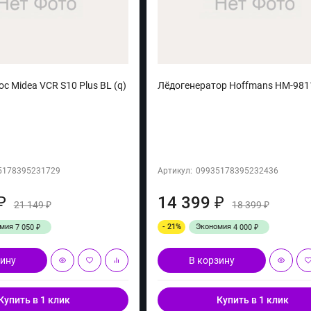
с Midea VCR S10 Plus BL (q)
Лёдогенератор Hoffmans HM-9811
5178395231729
Артикул:
09935178395232436
14 399
₽
₽
21 149
18 399
₽
₽
омия
- 21%
Экономия
7 050
4 000
₽
₽
зину
В корзину
Купить в 1 клик
Купить в 1 клик