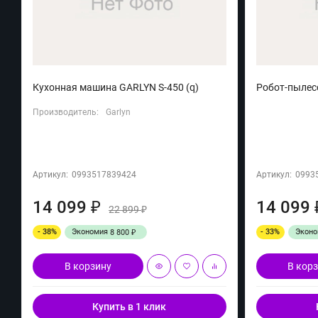
Кухонная машина GARLYN S-450 (q)
Робот-пылесо
Производитель:
Garlyn
Артикул:
0993517839424
Артикул:
0993
14 099
14 099
₽
22 899
₽
- 38%
Экономия
- 33%
Экон
8 800
₽
В корзину
В кор
Купить в 1 клик