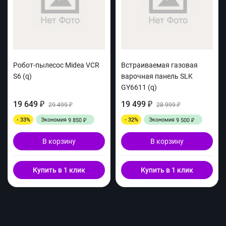
Робот-пылесос Midea VCR
Встраиваемая газовая
S6 (q)
варочная панель SLK
GY6611 (q)
19 649
19 499
₽
29 499
₽
28 999
₽
₽
- 33%
Экономия
- 32%
Экономия
9 850
9 500
₽
₽
В корзину
В корзину
Купить в 1 клик
Купить в 1 клик