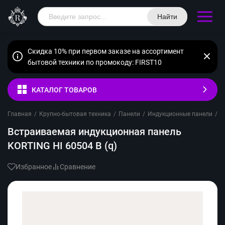
Найти
Скидка 10% при первом заказе на ассортимент
бытовой техники по промокоду: FIRST10
КАТАЛОГ ТОВАРОВ
Главная
/
Крупно-бытовая техника
/
Панели
/
Индукционные панели
/
K
Встраиваемая индукционная панель
KORTING HI 60504 B (q)
Избранное
Сравнение