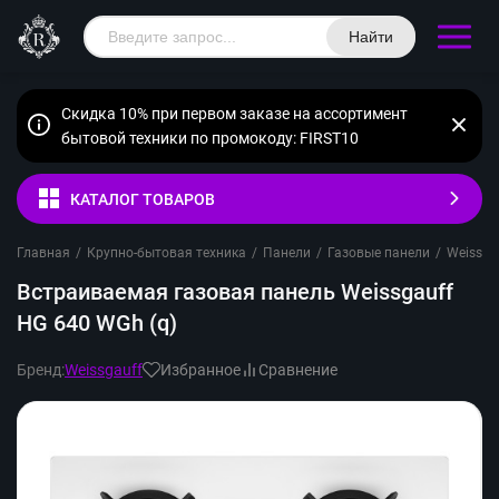
Найти
Скидка 10% при первом заказе на ассортимент
бытовой техники по промокоду: FIRST10
КАТАЛОГ ТОВАРОВ
Главная
/
Крупно-бытовая техника
/
Панели
/
Газовые панели
/
Weissga
Встраиваемая газовая панель Weissgauff
HG 640 WGh (q)
Бренд:
Weissgauff
Избранное
Сравнение