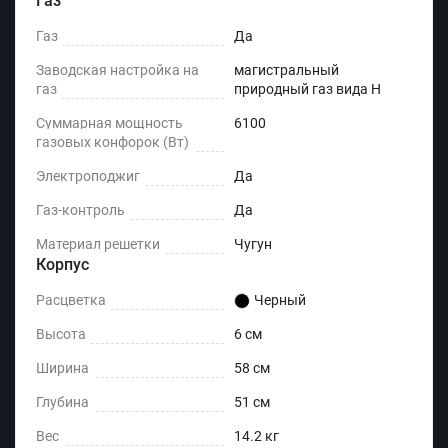
Газ
Газ
Да
Заводская настройка на
магистральный
газ
природный газ вида Н
Суммарная мощность
6100
газовых конфорок (Вт)
Электроподжиг
Да
Газ-контроль
Да
Материал решетки
Чугун
Корпус
Расцветка
Черный
Высота
6 см
Ширина
58 см
Глубина
51 см
Вес
14.2 кг