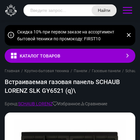
Найти
Скидка 10% при первом заказе на ассортимент
бытовой техники по промокоду: FIRST10
КАТАЛОГ ТОВАРОВ
Главная
/
Крупно-бытовая техника
/
Панели
/
Газовые панели
/
Schaub 
Встраиваемая газовая панель SCHAUB
LORENZ SLK GY6521 (q)\
Бренд:
SCHAUB LORENZ
Избранное
Сравнение